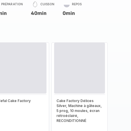
PRÉPARATION
CUISSON
REPOS
min
40min
0min
efal Cake Factory
Cake Factory Délices
Silver, Machine à gâteaux,
5 prog, 10 moules, écran
rétroéclairé,
RECONDITIONNÉ