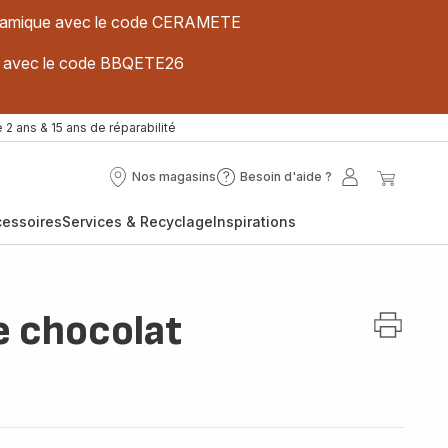
 céramique avec le code CERAMETE
ues avec le code BBQETE26
 2 ans & 15 ans de réparabilité
Nos magasins
Besoin d'aide ?
Nos
Besoin
Mon
Mon
magasins
d'aide
compte
panier
cessoires
Services & Recyclage
Inspirations
?
e chocolat