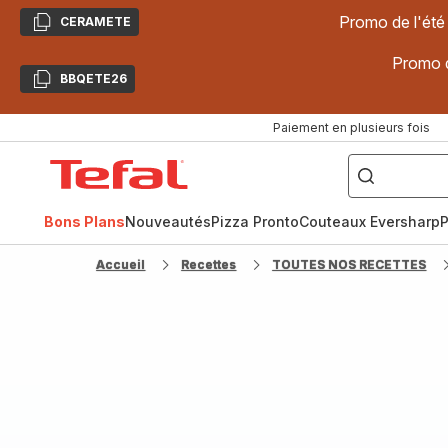
Promo de l'été
CERAMETE
Copier
Promo d
BBQETE26
Copier
Paiement en plusieurs fois
["Poêles
inox,
Accueil
Cake
Factory,
Tefal
Planchas,
Céramique..."]
Bons Plans
Nouveautés
Pizza Pronto
Couteaux Eversharp
P
Accueil
Recettes
TOUTES NOS RECETTES