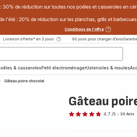
 : 30% de réduction sur toutes nos poêles et casseroles en
e l'été : 20% de réduction sur les planchas, grills et barbec
Conditions de l'offre
Livraison offerte* en 3 jours
90 jours pour changer d’avis
Garantie
oêles & casseroles
Petit électroménager
Ustensiles & moules
Ac
Gâteau poire chocolat
Gâteau poir
4.7
/5
-
20 Avis
ratings.4.7