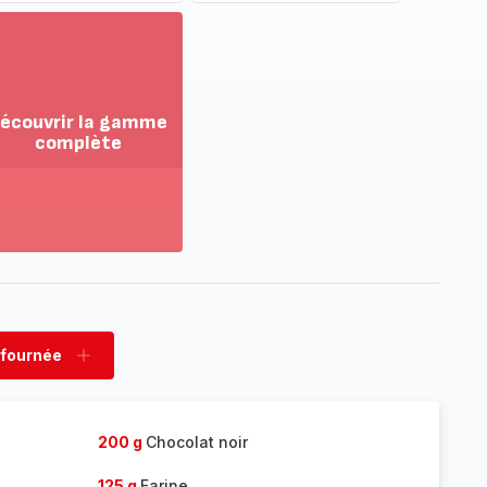
écouvrir la gamme
complète
ir
us...
couvrir
amme
mplète
 fournée
rimer
Ajouter
née
fournée
200 g
Chocolat noir
125 g
Farine