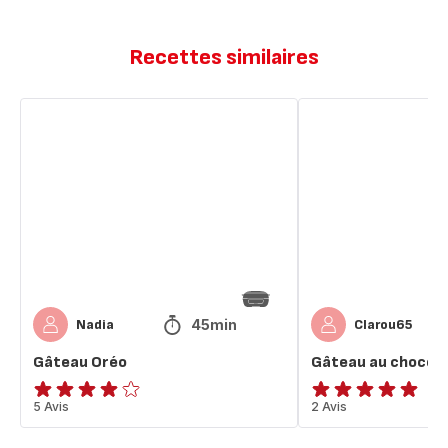
Recettes similaires
Gâteau
Gâteau
Oréo
au
chocolat
avec
nappage
45min
Nadia
Clarou65
Gâteau Oréo
Gâteau au chocol
Avis
5 Avis
Avis
2 Avis
4
5
étoiles
étoiles