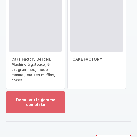
Cake Factory Délices,
CAKE FACTORY
Machine à gâteaux, 5
programmes, mode
manuel, moules muffins,
cakes
Découvrir la gamme
complète
Voir
plus...
-
Découvrir
la