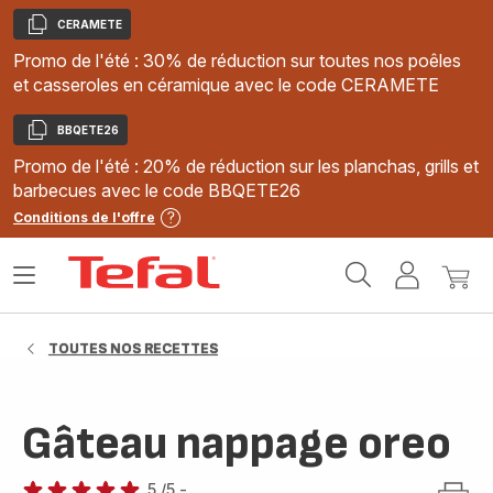
CERAMETE
Copier
Promo de l'été : 30% de réduction sur toutes nos poêles
et casseroles en céramique avec le code CERAMETE
BBQETE26
Copier
Promo de l'été : 20% de réduction sur les planchas, grills et
barbecues avec le code BBQETE26
Conditions de l'offre
Accueil
Ouvrir
Mon
Mon
Tefal
le
compte
panie
menu
TOUTES NOS RECETTES
Gâteau nappage oreo
5
/5
-