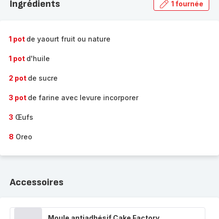
Ingrédients
1 fournée
gamme
complète
-
1 pot
de yaourt fruit ou nature
1 pot
d'huile
2 pot
de sucre
3 pot
de farine avec levure incorporer
3
Œufs
8
Oreo
Accessoires
Moule antiadhésif Cake Factory