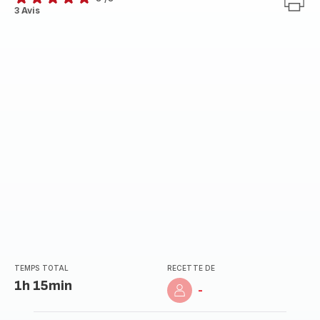
Avis
3 Avis
5
étoiles
(moyenne)
TEMPS TOTAL
RECETTE DE
1h 15min
-