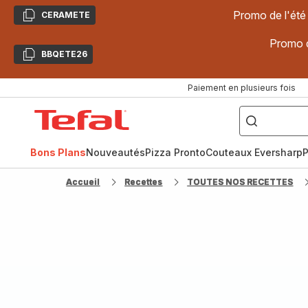
Promo de l'été
CERAMETE
Copier
Promo d
BBQETE26
Copier
Paiement en plusieurs fois
["Poêles
inox,
Accueil
Cake
Factory,
Tefal
Planchas,
Céramique..."]
Bons Plans
Nouveautés
Pizza Pronto
Couteaux Eversharp
P
Accueil
Recettes
TOUTES NOS RECETTES