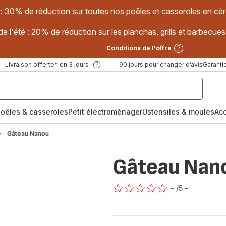
 : 30% de réduction sur toutes nos poêles et casseroles en
e l'été : 20% de réduction sur les planchas, grills et barbec
Conditions de l'offre
Livraison offerte* en 3 jours
90 jours pour changer d’avis
Garantie
oêles & casseroles
Petit électroménager
Ustensiles & moules
Ac
Gâteau Nanou
Gâteau Nan
-
/5
-
ratings.0