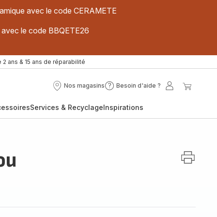
 céramique avec le code CERAMETE
ues avec le code BBQETE26
 2 ans & 15 ans de réparabilité
Nos magasins
Besoin d'aide ?
Nos
Besoin
Mon
Mon
magasins
d'aide
compte
panier
cessoires
Services & Recyclage
Inspirations
?
ou