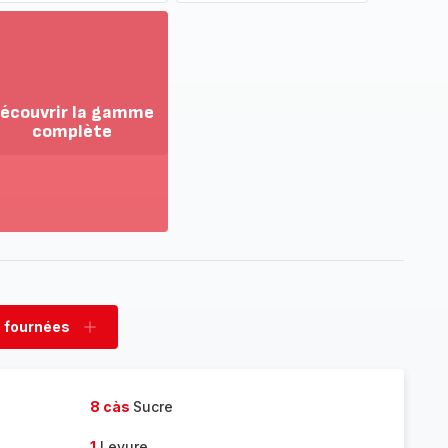
écouvrir la gamme
complète
ir
us...
couvrir
amme
mplète
 fournées
rimer
Ajouter
nées
fournées
8 càs
Sucre
1
Levure