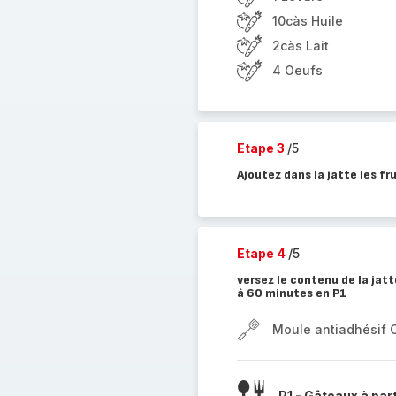
10càs Huile
2càs Lait
4 Oeufs
Etape 3
/5
Ajoutez dans la jatte les f
Etape 4
/5
versez le contenu de la jat
à 60 minutes en P1
Moule antiadhésif 
P1 - Gâteaux à par