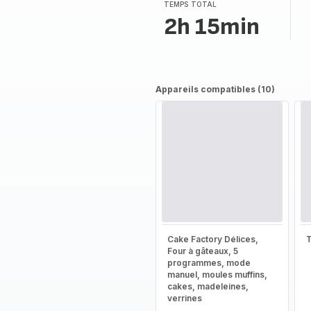
(moyenne)
TEMPS TOTAL
2h 15min
Appareils compatibles (10)
Cake Factory Délices,
T
Four à gâteaux, 5
programmes, mode
manuel, moules muffins,
cakes, madeleines,
verrines