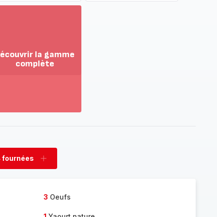
écouvrir la gamme
complète
ir
us...
couvrir
amme
mplète
 fournées
rimer
Ajouter
nées
fournées
3
Oeufs
1
Yaourt nature