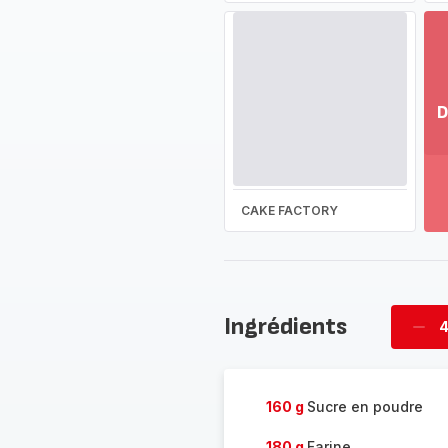
D
Vo
pl
-
Dé
CAKE FACTORY
la
g
co
-
Ingrédients
4
Supp
four
160 g
Sucre en poudre
180 g
Farine