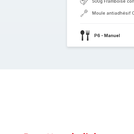
500g Framboise co
Moule antiadhésif 
P6 - Manuel