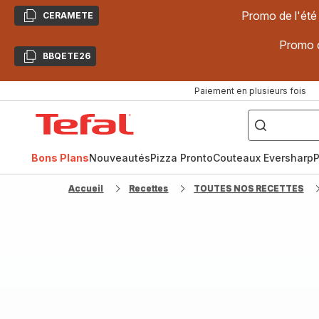
Promo de l'été
CERAMETE
Copier
Promo d
BBQETE26
Copier
Paiement en plusieurs fois
["Poêles
inox,
Accueil
Cake
Factory,
Tefal
Planchas,
Céramique..."]
Bons Plans
Nouveautés
Pizza Pronto
Couteaux Eversharp
P
Accueil
Recettes
TOUTES NOS RECETTES