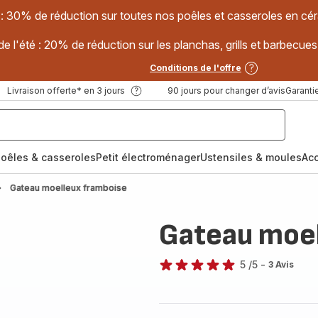
 : 30% de réduction sur toutes nos poêles et casseroles en
e l'été : 20% de réduction sur les planchas, grills et barbec
Conditions de l'offre
Livraison offerte* en 3 jours
90 jours pour changer d’avis
Garantie
oêles & casseroles
Petit électroménager
Ustensiles & moules
Ac
Gateau moelleux framboise
Gateau moel
5
/5
-
3 Avis
Avis
5
étoiles