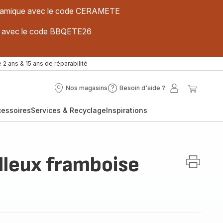
 céramique avec le code CERAMETE
ues avec le code BBQETE26
 2 ans & 15 ans de réparabilité
Nos magasins
Besoin d'aide ?
Nos
Besoin
Mon
Mon
magasins
d'aide
compte
panier
cessoires
Services & Recyclage
Inspirations
?
leux framboise