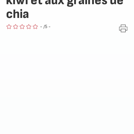
kiwi et aux graines de
chia
-
/5
-
ratings.0