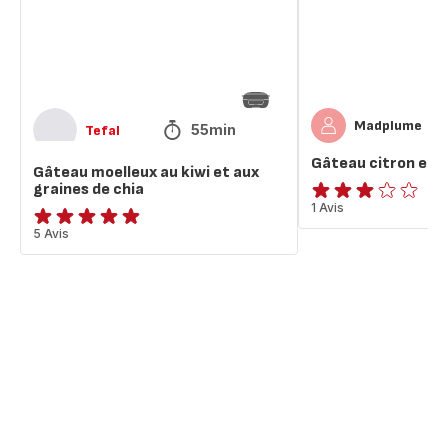
aux
chia
graines
de
chia
Madplume
55min
Tefal
Gâteau citron et g
Gâteau moelleux au kiwi et aux
graines de chia
Avis
1 Avis
3
ratings.4.8
5 Avis
étoiles
(moyenne)