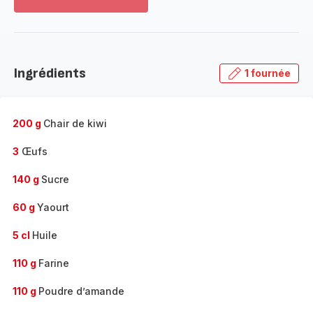
Voir
plus...
-
Découvrir
la
Ingrédients
1 fournée
gamme
complète
-
200 g
Chair de kiwi
3
Œufs
140 g
Sucre
60 g
Yaourt
5 cl
Huile
110 g
Farine
110 g
Poudre d’amande