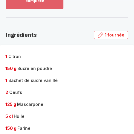
complète
Voir
plus...
-
Découvrir
la
Ingrédients
1 fournée
gamme
complète
-
1
Citron
150 g
Sucre en poudre
1
Sachet de sucre vanillé
2
Oeufs
125 g
Mascarpone
5 cl
Huile
150 g
Farine