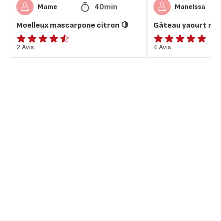
40min
Mame
Manelssa
Moelleux mascarpone citron 🍋
Gâteau yaourt moe
ratings.4.5
2 Avis
ratings.4.8
4 Avis