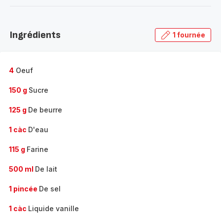
-
Découvrir
la
Ingrédients
1 fournée
gamme
complète
-
4
Oeuf
150 g
Sucre
125 g
De beurre
1 càc
D'eau
115 g
Farine
500 ml
De lait
1 pincée
De sel
1 càc
Liquide vanille