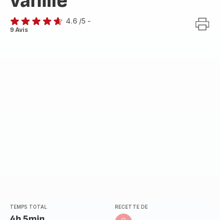
vanille
4.6
/5
-
ratings.4.6
9 Avis
TEMPS TOTAL
RECETTE DE
4h 5min