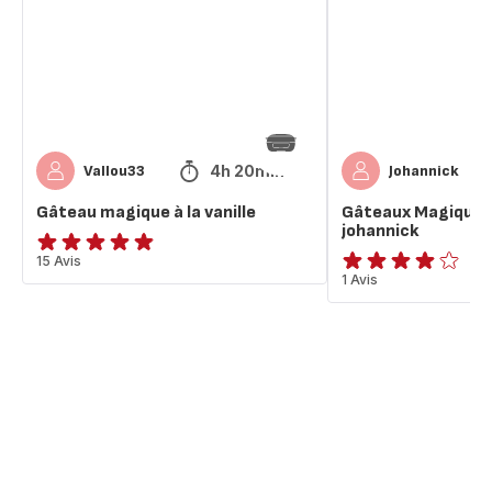
vanille
vanille
de
johannick
4h 20min
Vallou33
Johannick
Gâteau magique à la vanille
Gâteaux Magique À 
johannick
ratings.4.8
15 Avis
Avis
1 Avis
4
étoiles
(moyenne)