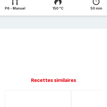
P6 - Manuel
150 °C
50 min
Recettes similaires
Gâteau
Gâteaux
magique
Magique
à
À
la
la