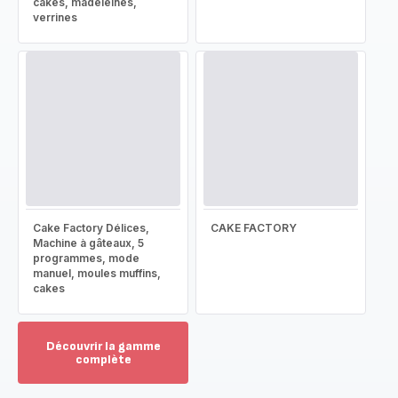
cakes, madeleines,
verrines
Cake Factory Délices,
CAKE FACTORY
Machine à gâteaux, 5
programmes, mode
manuel, moules muffins,
cakes
Découvrir la gamme
complète
Voir
plus...