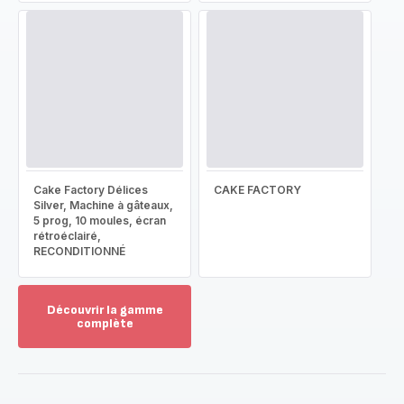
Cake Factory Délices
CAKE FACTORY
Silver, Machine à gâteaux,
5 prog, 10 moules, écran
rétroéclairé,
RECONDITIONNÉ
Découvrir la gamme
complète
Voir
plus...
-
Découvrir