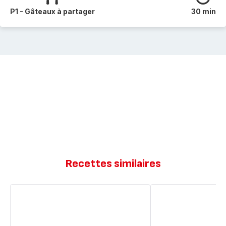
P1 - Gâteaux à partager
30 min
Recettes similaires
Gâteau
Gâteaux
de
de
semoule
semoule