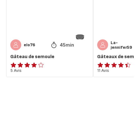
La-
45min
elo76
jennifer59
Gâteau de semoule
Gâteaux de semou
ratings.3.8
5 Avis
ratings.4.4
11 Avis