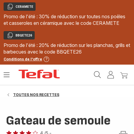
CERAMETE
Copier
Promo de l'été : 30% de réduction sur toutes nos poêles
et casseroles en céramique avec le code CERAMETE
BBQETE26
Copier
Promo de l'été : 20% de réduction sur les planchas, grills et
barbecues avec le code BBQETE26
Conditions de l'offre
Accueil
Ouvrir
Mon
Mon
Tefal
le
compte
panie
menu
TOUTES NOS RECETTES
Gateau de semoule
4
/5
-