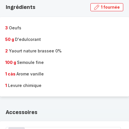
la
Ingrédients
1 fournée
gamme
complète
-
3
Oeufs
50 g
D'edulcorant
2
Yaourt nature brassee 0%
100 g
Semoule fine
1 càs
Arome vanille
1
Levure chimique
Accessoires