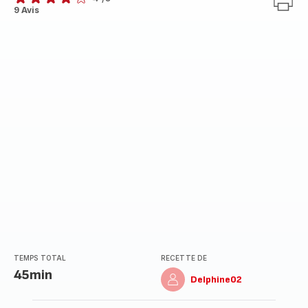
Avis
9 Avis
4
étoiles
(moyenne)
TEMPS TOTAL
RECETTE DE
45min
Delphine02