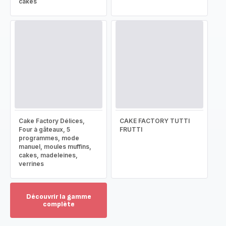
cakes
Cake Factory Délices,
CAKE FACTORY TUTTI
Four à gâteaux, 5
FRUTTI
programmes, mode
manuel, moules muffins,
cakes, madeleines,
verrines
Découvrir la gamme
complète
Voir
plus...