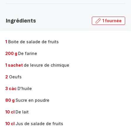
-
Découvrir
la
Ingrédients
1 fournée
gamme
complète
-
1
Boite de salade de fruits
200 g
De farine
1 sachet
de levure de chimique
2
Oeufs
3 càc
D'huile
80 g
Sucre en poudre
10 cl
De lait
10 cl
Jus de salade de fruits