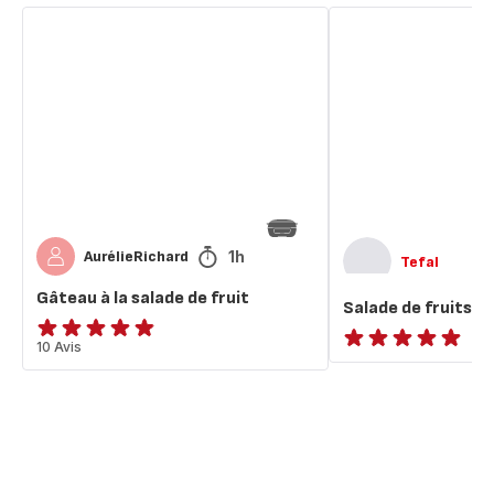
Gâteau
Salade
à
de
la
fruits
salade
de
fruit
1h
AurélieRichard
Tefal
Gâteau à la salade de fruit
Salade de fruits
ratings.4.8
10 Avis
ratings.NaN