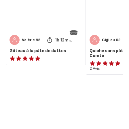
de
et
dattes
Comté
1h 12min
Valérie 95
Gigi du 02
Gâteau à la pâte de dattes
Quiche sans pâte 
Comté
ratings.NaN
Avis
2 Avis
5
étoiles
(moyenne)