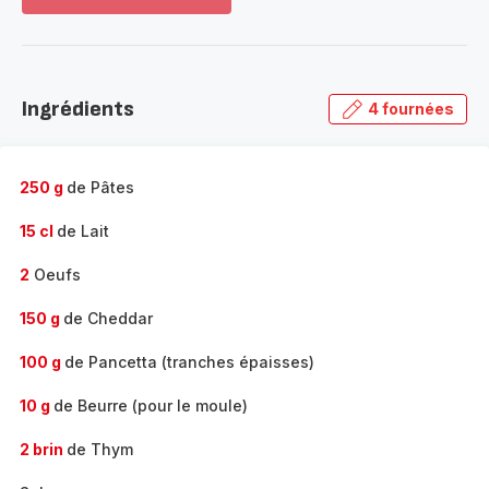
Voir
plus...
-
Découvrir
la
Ingrédients
4 fournées
gamme
complète
-
250 g
de Pâtes
15 cl
de Lait
2
Oeufs
150 g
de Cheddar
100 g
de Pancetta (tranches épaisses)
10 g
de Beurre (pour le moule)
2 brin
de Thym