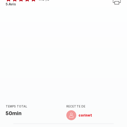
ratings.4.8
5 Avis
TEMPS TOTAL
RECETTE DE
50min
corinet