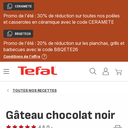
CERAMETE
Copier
Promo de l'été : 30% de réduction sur toutes nos poêles
et casseroles en céramique avec le code CERAMETE
BBQETE26
Copier
Promo de l'été : 20% de réduction sur les planchas, grills et
barbecues avec le code BBQETE26
Conditions de l'offre
Accueil
Ouvrir
Mon
Mon
Tefal
le
compte
panie
menu
TOUTES NOS RECETTES
Gâteau chocolat noir
4.8
/5
-