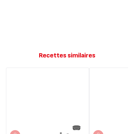
Recettes similaires
Brownies
Muffin
chocolat
chocolat
noir
noir