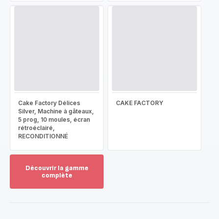
Cake Factory Délices
CAKE FACTORY
Silver, Machine à gâteaux,
5 prog, 10 moules, écran
rétroéclairé,
RECONDITIONNÉ
Découvrir la gamme
complète
Voir
plus...
-
Découvrir