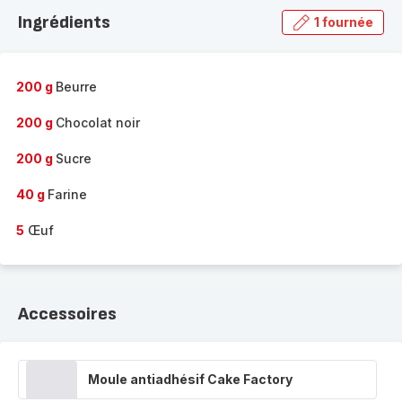
la
Ingrédients
1 fournée
gamme
complète
-
200 g
Beurre
200 g
Chocolat noir
200 g
Sucre
40 g
Farine
5
Œuf
Accessoires
Moule antiadhésif Cake Factory