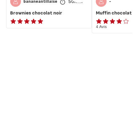
50min
bananeantillaise
-
Brownies chocolat noir
Muffin chocolat no
ratings.NaN
Avis
4 Avis
4
étoiles
(moyenne)