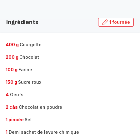
-
Découvrir
la
Ingrédients
1 fournée
gamme
complète
-
400 g
Courgette
200 g
Chocolat
100 g
Farine
150 g
Sucre roux
4
Oeufs
2 càs
Chocolat en poudre
1 pincée
Sel
1
Demi sachet de levure chimique