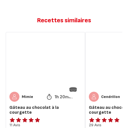
Recettes similaires
Gâteau
Gâteau
au
au
chocolat
chocolat
à
à
la
la
courgette
courgette
1h 20min
Mimie
Cendrillon
Gâteau au chocolat à la
Gâteau au chocolat
courgette
courgette
ratings.4.9
11 Avis
ratings.4.9
29 Avis