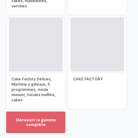
cakes, madeleines,
verrines
Cake Factory Délices,
CAKE FACTORY
Machine à gâteaux, 5
programmes, mode
manuel, moules muffins,
cakes
Découvrir la gamme
complète
Voir
plus...