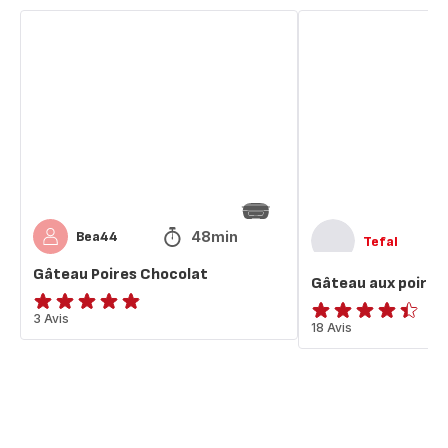
Gâteau
Gâteau
Poires
aux
Chocolat
poires
et
au
chocolat
48min
Bea44
Tefal
Gâteau Poires Chocolat
Gâteau aux poires 
ratings.4.8
3 Avis
ratings.4.4
18 Avis