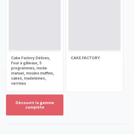
Cake Factory Délices,
CAKE FACTORY
Four à gâteaux, 5
programmes, mode
manuel, moules muffins,
cakes, madeleines,
verrines
Découvrir la gamme
complète
Voir
plus...
-
Découvrir