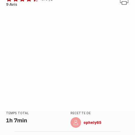
ratings.4.4
9 Avis
TEMPS TOTAL
RECETTE DE
1h 7min
ophely65