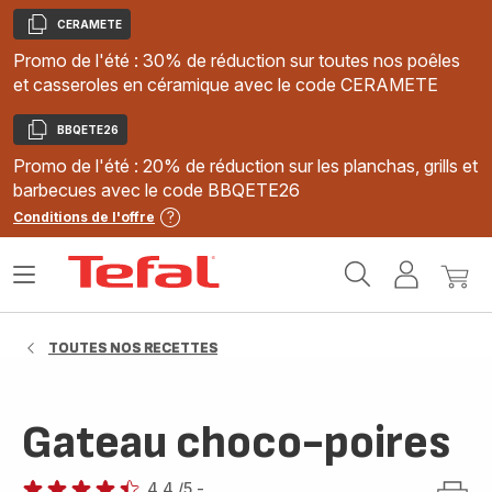
CERAMETE
Copier
Promo de l'été : 30% de réduction sur toutes nos poêles
et casseroles en céramique avec le code CERAMETE
BBQETE26
Copier
Promo de l'été : 20% de réduction sur les planchas, grills et
barbecues avec le code BBQETE26
Conditions de l'offre
Accueil
Ouvrir
Mon
Mon
Tefal
le
compte
panie
menu
TOUTES NOS RECETTES
Gateau choco-poires
4.4
/5
-