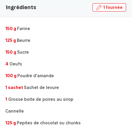
la
Ingrédients
1 fournée
gamme
complète
-
150 g
Farine
125 g
Beurre
150 g
Sucre
4
Oeufs
100 g
Poudre d'amande
1 sachet
Sachet de levure
1
Grosse boite de poires au sirop
Cannelle
125 g
Pepites de chocolat ou chunks