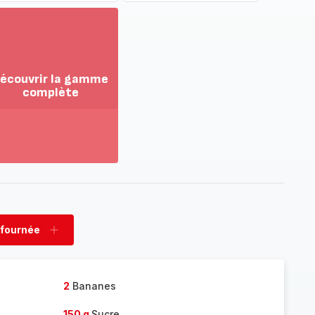
écouvrir la gamme
complète
ir
us...
couvrir
amme
mplète
 fournée
rimer
Ajouter
née
fournée
2
Bananes
150 g
Sucre