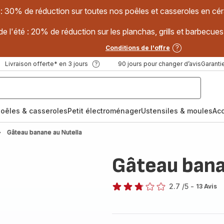
 : 30% de réduction sur toutes nos poêles et casseroles en
e l'été : 20% de réduction sur les planchas, grills et barbec
Conditions de l'offre
Livraison offerte* en 3 jours
90 jours pour changer d’avis
Garantie
oêles & casseroles
Petit électroménager
Ustensiles & moules
Ac
Gâteau banane au Nutella
Gâteau bana
2.7
/5
-
13 Avis
ratings.2.7