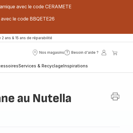
 céramique avec le code CERAMETE
ues avec le code BBQETE26
 2 ans & 15 ans de réparabilité
Nos magasins
Besoin d'aide ?
Nos
Besoin
Mon
Mon
magasins
d'aide
compte
panier
cessoires
Services & Recyclage
Inspirations
?
ne au Nutella