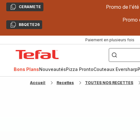
Promo de l'été
CERAMETE
Copier
Promo d
BBQETE26
Copier
Paiement en plusieurs fois
["Poêles
inox,
Accueil
Cake
Factory,
Tefal
Planchas,
Céramique..."]
Bons Plans
Nouveautés
Pizza Pronto
Couteaux Eversharp
P
Accueil
Recettes
TOUTES NOS RECETTES