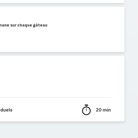
anane sur chaque gâteau
iduels
20 min