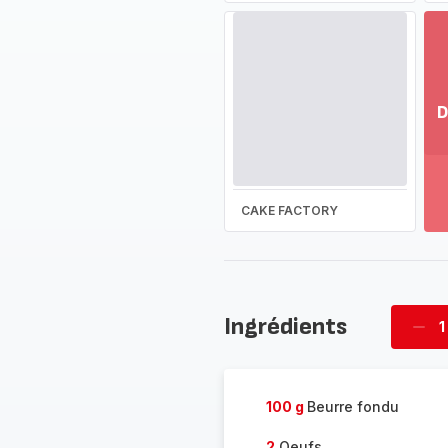
D
Vo
pl
-
Dé
CAKE FACTORY
la
g
co
-
Ingrédients
1
Supp
four
100 g
Beurre fondu
2
Oeufs