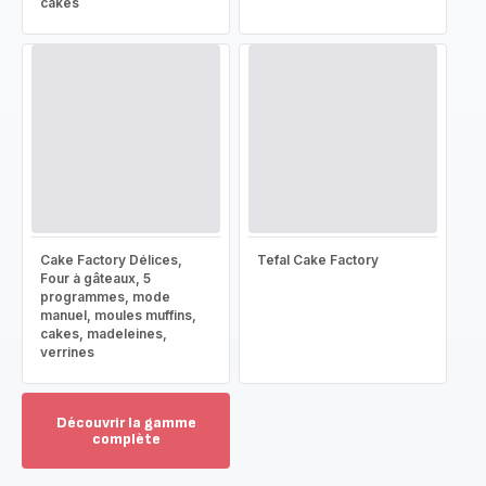
cakes
Cake Factory Délices,
Tefal Cake Factory
Four à gâteaux, 5
programmes, mode
manuel, moules muffins,
cakes, madeleines,
verrines
Découvrir la gamme
complète
Voir
plus...