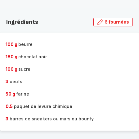
-
Découvrir
la
Ingrédients
6 fournées
gamme
complète
-
100 g
beurre
180 g
chocolat noir
100 g
sucre
3
oeufs
50 g
farine
0.5
paquet de levure chimique
3
barres de sneakers ou mars ou bounty