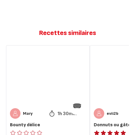
Recettes similaires
Bounty
Donnuts
délice
ou
gâteaux
multiples
1h 30min
Mary
evii2b
Bounty délice
Donnuts ou gâteau