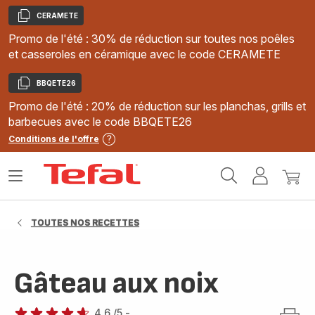
CERAMETE
Copier
Promo de l'été : 30% de réduction sur toutes nos poêles
et casseroles en céramique avec le code CERAMETE
BBQETE26
Copier
Promo de l'été : 20% de réduction sur les planchas, grills et
barbecues avec le code BBQETE26
Conditions de l'offre
Accueil
Ouvrir
Mon
Mon
Tefal
le
compte
panie
menu
TOUTES NOS RECETTES
Gâteau aux noix
4.6
/5
-