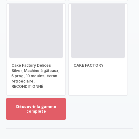
Cake Factory Délices
CAKE FACTORY
Silver, Machine à gâteaux,
5 prog, 10 moules, écran
rétroéclairé,
RECONDITIONNÉ
Découvrir la gamme
complète
Voir
plus...
-
Découvrir