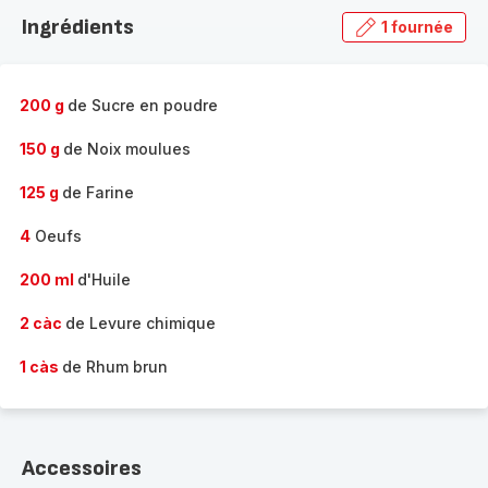
la
Ingrédients
1 fournée
gamme
complète
-
200 g
de Sucre en poudre
150 g
de Noix moulues
125 g
de Farine
4
Oeufs
200 ml
d'Huile
2 càc
de Levure chimique
1 càs
de Rhum brun
Accessoires