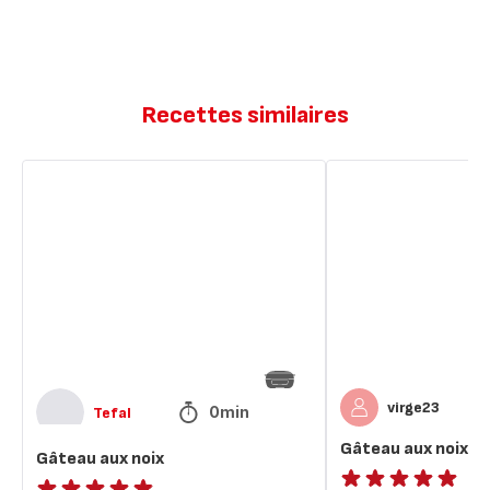
Recettes similaires
Gâteau
Gâteau
aux
aux
noix
noix
virge23
0min
Tefal
Gâteau aux noix
Gâteau aux noix