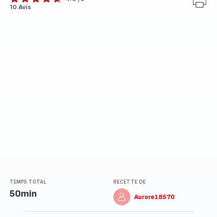
ratings.4.6
10 Avis
TEMPS TOTAL
RECETTE DE
50min
Aurore18570