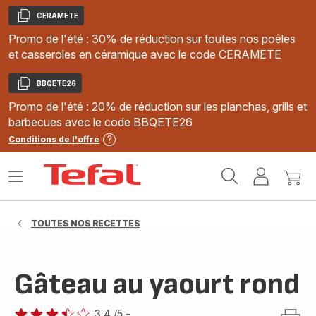
CERAMETE
Copier
Promo de l'été : 30% de réduction sur toutes nos poêles
et casseroles en céramique avec le code CERAMETE
BBQETE26
Copier
Promo de l'été : 20% de réduction sur les planchas, grills et
barbecues avec le code BBQETE26
Conditions de l'offre
Accueil
Ouvrir
Mon
Mon
Tefal
le
compte
panie
menu
TOUTES NOS RECETTES
Gâteau au yaourt rond
3.4
/5
-