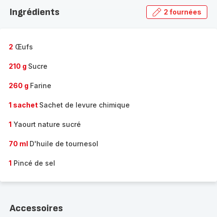
la
Ingrédients
2 fournées
gamme
complète
-
2
Œufs
210 g
Sucre
260 g
Farine
1 sachet
Sachet de levure chimique
1
Yaourt nature sucré
70 ml
D'huile de tournesol
1
Pincé de sel
Accessoires