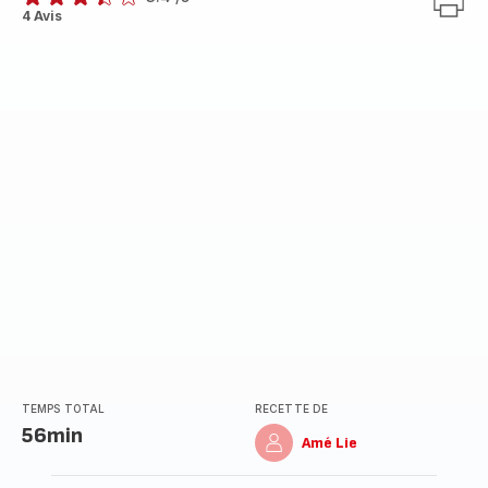
ratings.3.4
4 Avis
TEMPS TOTAL
RECETTE DE
56min
Amé Lie