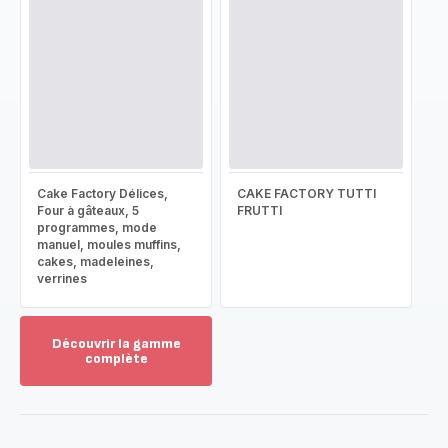
Cake Factory Délices,
CAKE FACTORY TUTTI
Four à gâteaux, 5
FRUTTI
programmes, mode
manuel, moules muffins,
cakes, madeleines,
verrines
Découvrir la gamme
complète
Voir
plus...
-
Découvrir