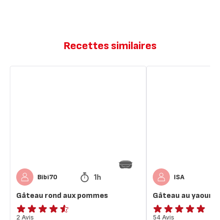
Recettes similaires
Gâteau
Gâteau
rond
au
aux
yaourt
pommes
1h
Bibi70
ISA
Gâteau rond aux pommes
Gâteau au yaourt
ratings.4.5
2 Avis
ratings.4.8
54 Avis