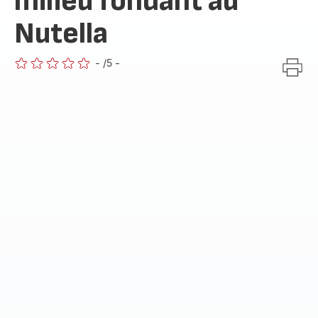
milieu fondant au
Nutella
-
/5
-
ratings.0