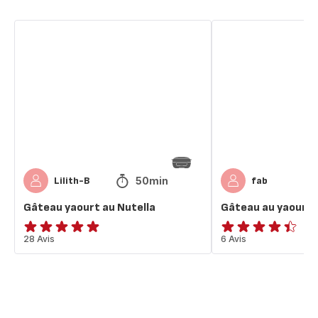
Gâteau
Gâteau
yaourt
au
au
yaourt
Nutella
nutella
poire
50min
Lilith-B
fab
Gâteau yaourt au Nutella
Gâteau au yaourt n
ratings.4.9
28 Avis
ratings.4.4
6 Avis