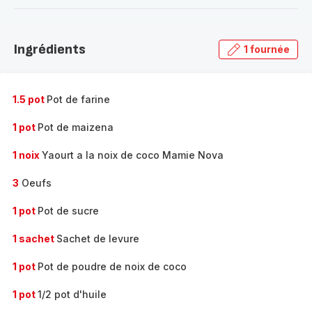
-
Découvrir
la
Ingrédients
1 fournée
gamme
complète
-
1.5 pot
Pot de farine
1 pot
Pot de maizena
1 noix
Yaourt a la noix de coco Mamie Nova
3
Oeufs
1 pot
Pot de sucre
1 sachet
Sachet de levure
1 pot
Pot de poudre de noix de coco
1 pot
1/2 pot d'huile