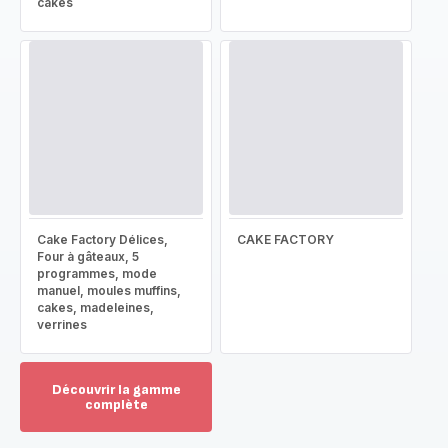
cakes
Cake Factory Délices,
CAKE FACTORY
Four à gâteaux, 5
programmes, mode
manuel, moules muffins,
cakes, madeleines,
verrines
Découvrir la gamme
complète
Voir
plus...