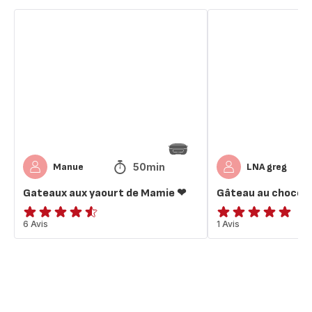
Gateaux
Gâteau
aux
au
yaourt
chocolat
de
de
Mamie
mamie
❤
50min
Manue
LNA greg
Gateaux aux yaourt de Mamie ❤
Gâteau au chocol
ratings.4.5
6 Avis
Avis
1 Avis
5
étoiles
(moyenne)