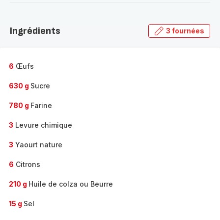
-
Découvrir
la
Ingrédients
3 fournées
gamme
complète
-
6
Œufs
630 g
Sucre
780 g
Farine
3
Levure chimique
3
Yaourt nature
6
Citrons
210 g
Huile de colza ou Beurre
15 g
Sel