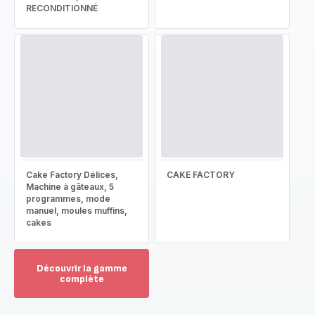
RECONDITIONNÉ
Cake Factory Délices,
CAKE FACTORY
Machine à gâteaux, 5
programmes, mode
manuel, moules muffins,
cakes
Découvrir la gamme
complète
Voir
plus...