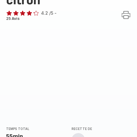
citron
4.2
/5
-
ratings.4.2
25 Avis
TEMPS TOTAL
RECETTE DE
55min