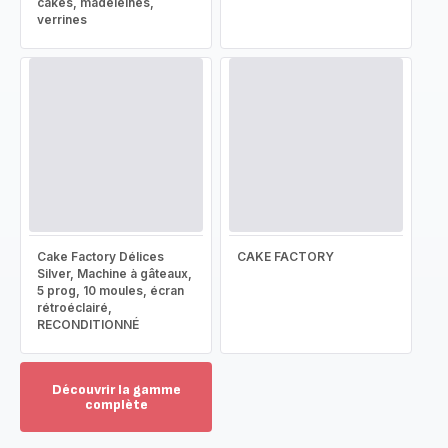
cakes, madeleines,
verrines
Cake Factory Délices
CAKE FACTORY
Silver, Machine à gâteaux,
5 prog, 10 moules, écran
rétroéclairé,
RECONDITIONNÉ
Découvrir la gamme
complète
Voir
plus...