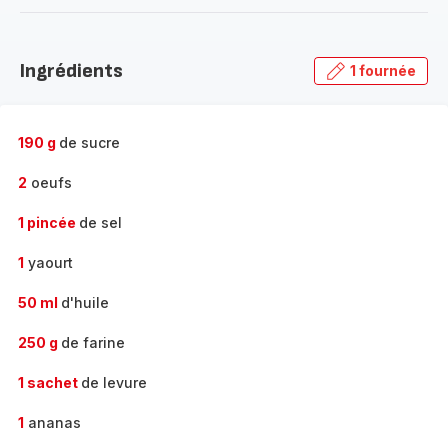
-
Découvrir
la
Ingrédients
1 fournée
gamme
complète
-
190 g
de sucre
2
oeufs
1 pincée
de sel
1
yaourt
50 ml
d'huile
250 g
de farine
1 sachet
de levure
1
ananas