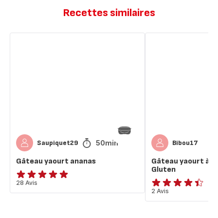
Recettes similaires
Gâteau
Gâteau
yaourt
yaourt
ananas
à
l'ananas
sans
Gluten
50min
Saupiquet29
Bibou17
Gâteau yaourt ananas
Gâteau yaourt à l
Gluten
ratings.4.9
28 Avis
ratings.4.4
2 Avis