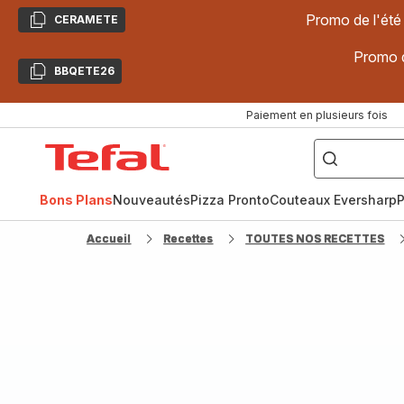
Promo de l'été
CERAMETE
Copier
Promo d
BBQETE26
Copier
Paiement en plusieurs fois
["Poêles
inox,
Accueil
Cake
Factory,
Tefal
Planchas,
Céramique..."]
Bons Plans
Nouveautés
Pizza Pronto
Couteaux Eversharp
P
Accueil
Recettes
TOUTES NOS RECETTES