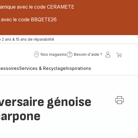
 céramique avec le code CERAMETE
ues avec le code BBQETE26
 2 ans & 15 ans de réparabilité
Nos magasins
Besoin d'aide ?
Nos
Besoin
Mon
Mon
magasins
d'aide
compte
panier
cessoires
Services & Recyclage
Inspirations
?
versaire génoise
arpone