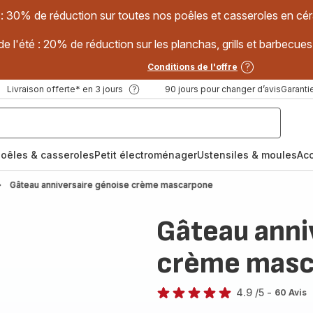
 : 30% de réduction sur toutes nos poêles et casseroles en
e l'été : 20% de réduction sur les planchas, grills et barbec
Conditions de l'offre
Livraison offerte* en 3 jours
90 jours pour changer d’avis
Garantie
oêles & casseroles
Petit électroménager
Ustensiles & moules
Ac
Gâteau anniversaire génoise crème mascarpone
Gâteau anni
crème masc
4.9
/5
-
60 Avis
ratings.4.9