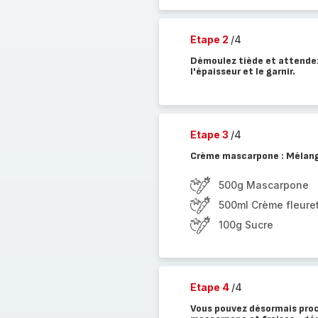
Etape 2
/4
Démoulez tiède et attendez 
l'épaisseur et le garnir.
Etape 3
/4
Crème mascarpone : Mélange
500g Mascarpone
500ml Crème fleure
100g Sucre
Etape 4
/4
Vous pouvez désormais proc