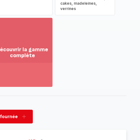
cakes, madeleines,
verrines
écouvrir la gamme
complète
ir
us...
couvrir
amme
mplète
 fournée
rimer
Ajouter
née
fournée