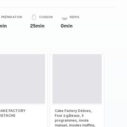
PRÉPARATION
CUISSON
REPOS
min
25min
0min
CAKE FACTORY
Cake Factory Délices,
PISTACHE
Four à gâteaux, 5
programmes, mode
manuel, moules muffins,