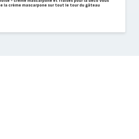
noise - crème mascarpone et fraises pour la déco Vous
 la crème mascarpone sur tout le tour du gâteau