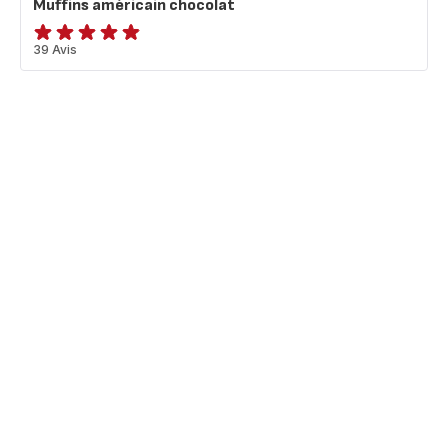
Muffins américain chocolat
ratings.4.8
39 Avis