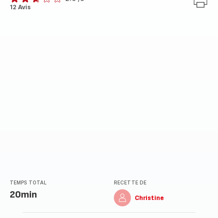
ratings.2.6
12 Avis
TEMPS TOTAL
RECETTE DE
20min
Christine