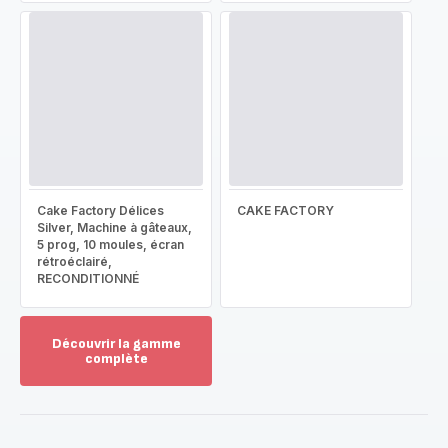
Cake Factory Délices
CAKE FACTORY
Silver, Machine à gâteaux,
5 prog, 10 moules, écran
rétroéclairé,
RECONDITIONNÉ
Découvrir la gamme
complète
Voir
plus...
-
Découvrir