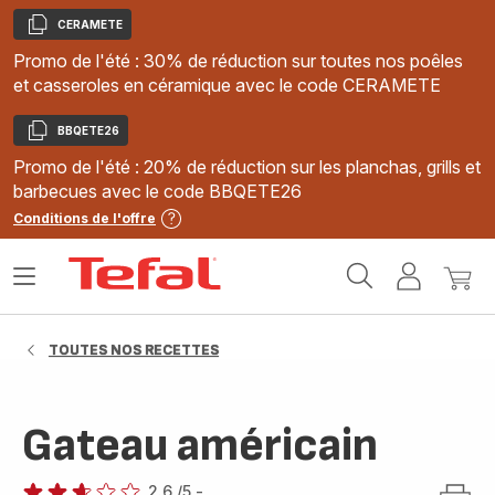
CERAMETE
Copier
Promo de l'été : 30% de réduction sur toutes nos poêles
et casseroles en céramique avec le code CERAMETE
BBQETE26
Copier
Promo de l'été : 20% de réduction sur les planchas, grills et
barbecues avec le code BBQETE26
Conditions de l'offre
Accueil
Ouvrir
Mon
Mon
Tefal
le
compte
panie
menu
TOUTES NOS RECETTES
Gateau américain
2.6
/5
-