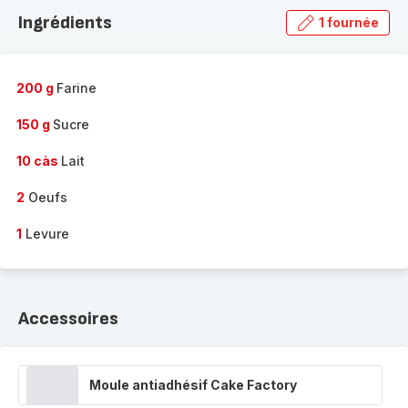
la
Ingrédients
1 fournée
gamme
complète
-
200 g
Farine
150 g
Sucre
10 càs
Lait
2
Oeufs
1
Levure
Accessoires
Moule antiadhésif Cake Factory