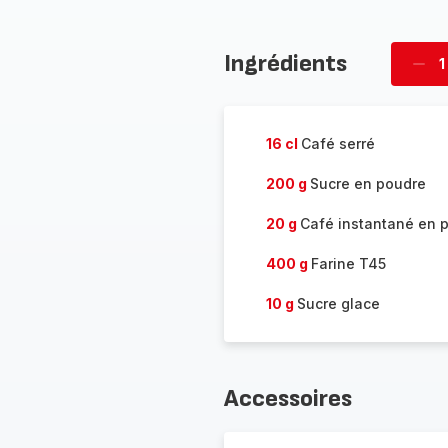
Ingrédients
1
Supp
four
16 cl
Café serré
200 g
Sucre en poudre
20 g
Café instantané en 
400 g
Farine T45
10 g
Sucre glace
Accessoires