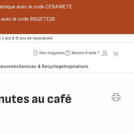
 céramique avec le code CERAMETE
ues avec le code BBQETE26
 2 ans & 15 ans de réparabilité
Nos magasins
Besoin d'aide ?
Nos
Besoin
Mon
Mon
magasins
d'aide
compte
panier
cessoires
Services & Recyclage
Inspirations
?
nutes au café