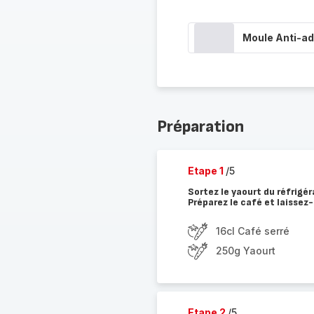
Moule Anti-adh
Préparation
Etape 1
/5
Sortez le yaourt du réfrigé
Préparez le café et laissez-l
16cl Café serré
250g Yaourt
Etape 2
/5