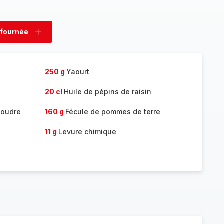
 fournée
rimer
Ajouter
née
fournée
250 g
Yaourt
20 cl
Huile de pépins de raisin
poudre
160 g
Fécule de pommes de terre
11 g
Levure chimique