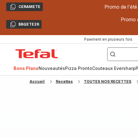
Promo de l'été
CERAMETE
Copier
Promo d
BBQETE26
Copier
Paiement en plusieurs fois
["Poêles
inox,
Accueil
Cake
Factory,
Tefal
Planchas,
Céramique..."]
Bons Plans
Nouveautés
Pizza Pronto
Couteaux Eversharp
P
Accueil
Recettes
TOUTES NOS RECETTES