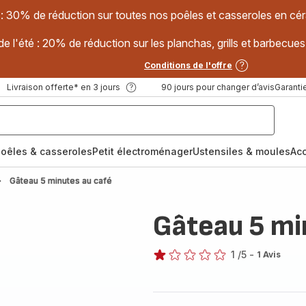
 : 30% de réduction sur toutes nos poêles et casseroles en
e l'été : 20% de réduction sur les planchas, grills et barbec
Conditions de l'offre
Livraison offerte* en 3 jours
90 jours pour changer d’avis
Garantie
oêles & casseroles
Petit électroménager
Ustensiles & moules
Ac
Gâteau 5 minutes au café
Gâteau 5 mi
1
/5
-
1 Avis
Avis
1
étoile