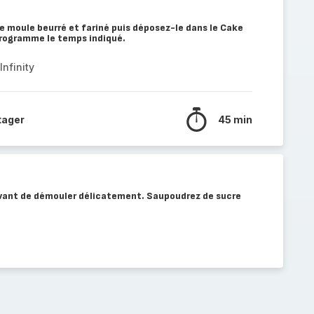
le moule beurré et fariné puis déposez-le dans le Cake
 programme le temps indiqué.
nfinity
tager
45 min
avant de démouler délicatement. Saupoudrez de sucre