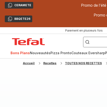
Promo de l'été
CERAMETE
Copier
Promo d
BBQETE26
Copier
Paiement en plusieurs fois
["Poêles
inox,
Accueil
Cake
Factory,
Tefal
Planchas,
Céramique..."]
Bons Plans
Nouveautés
Pizza Pronto
Couteaux Eversharp
P
Accueil
Recettes
TOUTES NOS RECETTES