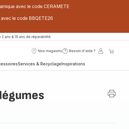
 céramique avec le code CERAMETE
ues avec le code BBQETE26
 2 ans & 15 ans de réparabilité
Nos magasins
Besoin d'aide ?
Nos
Besoin
Mon
Mon
magasins
d'aide
compte
panier
cessoires
Services & Recyclage
Inspirations
?
 légumes