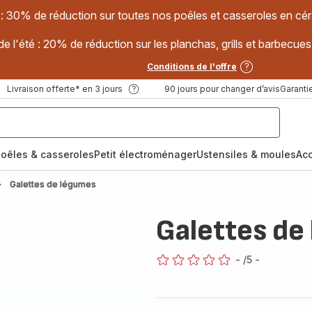
 : 30% de réduction sur toutes nos poêles et casseroles en
e l'été : 20% de réduction sur les planchas, grills et barbec
Conditions de l'offre
Livraison offerte* en 3 jours
90 jours pour changer d’avis
Garantie
oêles & casseroles
Petit électroménager
Ustensiles & moules
Ac
Galettes de légumes
Galettes de
-
/5
-
ratings.0