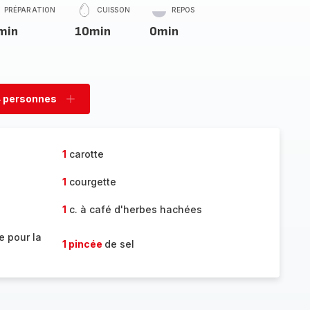
PRÉPARATION
CUISSON
REPOS
min
10min
0min
 personnes
rimer
Ajouter
sonnes
personnes
1
carotte
1
courgette
1
c. à café d'herbes hachées
e pour la
1 pincée
de sel