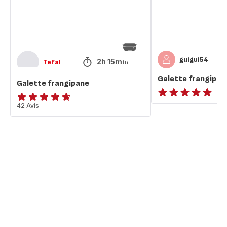
guigui54
2h 15min
Tefal
Galette frangipan
Galette frangipane
ratings.NaN
ratings.4.6
42 Avis