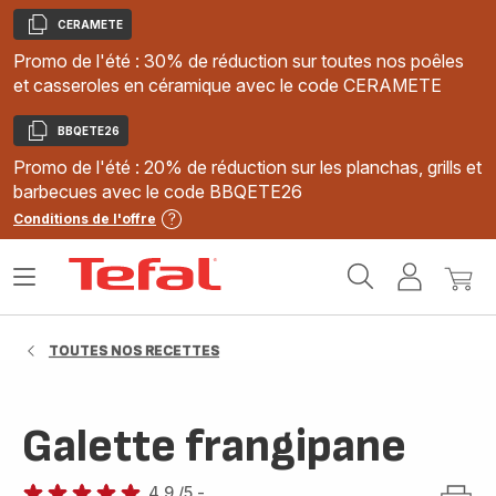
CERAMETE
Copier
Promo de l'été : 30% de réduction sur toutes nos poêles
et casseroles en céramique avec le code CERAMETE
BBQETE26
Copier
Promo de l'été : 20% de réduction sur les planchas, grills et
barbecues avec le code BBQETE26
Conditions de l'offre
Accueil
Ouvrir
Mon
Mon
Tefal
le
compte
panie
menu
TOUTES NOS RECETTES
Galette frangipane
4.9
/5
-