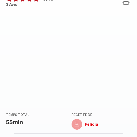
ratings.4.9
3 Avis
TEMPS TOTAL
RECETTE DE
55min
Felicia