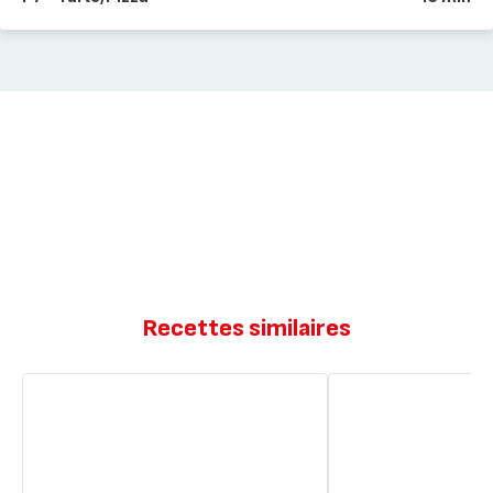
Recettes similaires
Galette
Galette
frangipane
frangipane