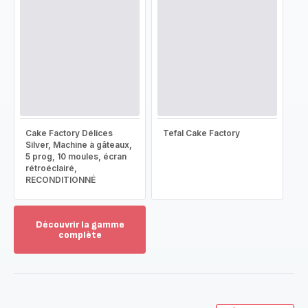
Cake Factory Délices
Tefal Cake Factory
Silver, Machine à gâteaux,
5 prog, 10 moules, écran
rétroéclairé,
RECONDITIONNÉ
Découvrir la gamme
complète
Voir
plus...
-
Découvrir
la