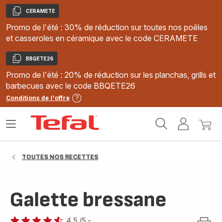
CERAMETE
Copier
Promo de l'été : 30% de réduction sur toutes nos poêles
et casseroles en céramique avec le code CERAMETE
BBQETE26
Copier
Promo de l'été : 20% de réduction sur les planchas, grills et
barbecues avec le code BBQETE26
Conditions de l'offre
Accueil
Ouvrir
Mon
Mon
Tefal
le
compte
panie
menu
TOUTES NOS RECETTES
Galette bressane
4.5
/5
-