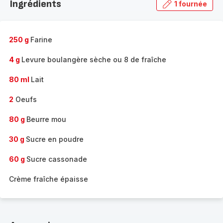
Ingrédients
1 fournée
gamme
complète
-
250 g
Farine
4 g
Levure boulangère sèche ou 8 de fraîche
80 ml
Lait
2
Oeufs
80 g
Beurre mou
30 g
Sucre en poudre
60 g
Sucre cassonade
Crème fraîche épaisse