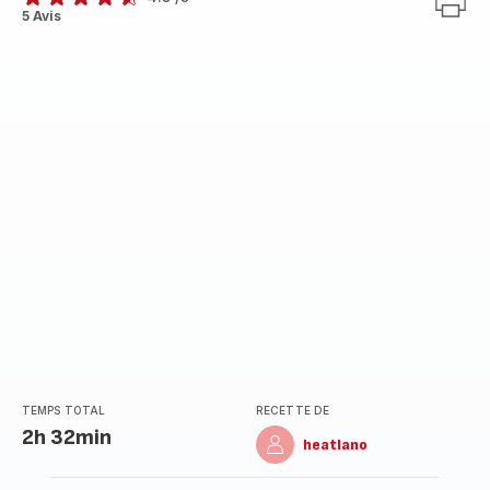
ratings.4.5
5 Avis
TEMPS TOTAL
RECETTE DE
2h 32min
heatlano