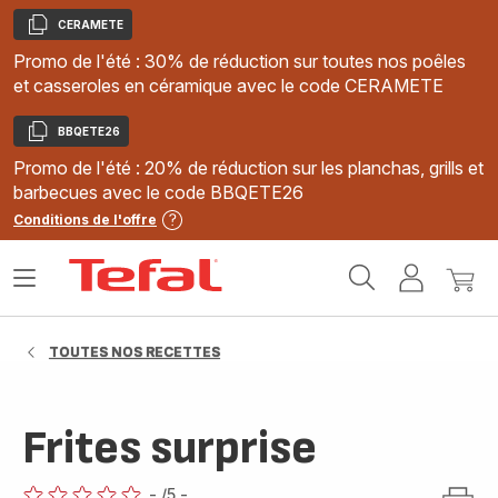
CERAMETE
Copier
Promo de l'été : 30% de réduction sur toutes nos poêles
et casseroles en céramique avec le code CERAMETE
BBQETE26
Copier
Promo de l'été : 20% de réduction sur les planchas, grills et
barbecues avec le code BBQETE26
Conditions de l'offre
Accueil
Ouvrir
Mon
Mon
Tefal
le
compte
panie
menu
TOUTES NOS RECETTES
Frites surprise
-
/5
-