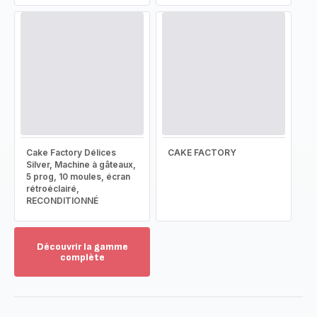
Cake Factory Délices
CAKE FACTORY
Silver, Machine à gâteaux,
5 prog, 10 moules, écran
rétroéclairé,
RECONDITIONNÉ
Découvrir la gamme
complète
Voir
plus...
-
Découvrir