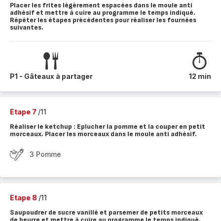
Placer les frites légèrement espacées dans le moule anti
adhésif et mettre à cuire au programme le temps indiqué.
Répéter les étapes précédentes pour réaliser les fournées
suivantes.
P1 - Gâteaux à partager
12 min
Etape 7
/11
Réaliser le ketchup : Eplucher la pomme et la couper en petit
morceaux. Placer les morceaux dans le moule anti adhésif.
3 Pomme
Etape 8
/11
Saupoudrer de sucre vanillé et parsemer de petits morceaux
de beurre et mettre à cuire au programme le temps indiqué.