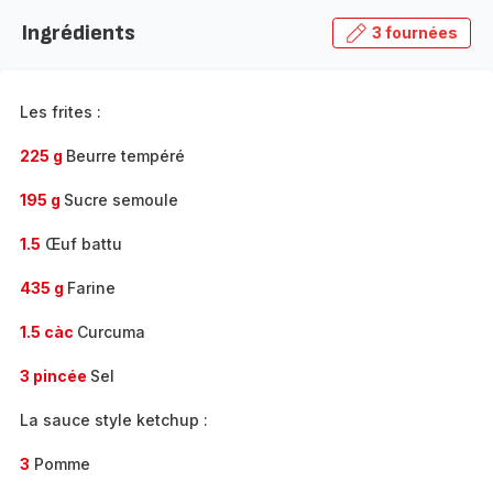
la
Ingrédients
3 fournées
gamme
complète
-
Les frites :
225 g
Beurre tempéré
195 g
Sucre semoule
1.5
Œuf battu
435 g
Farine
1.5 càc
Curcuma
3 pincée
Sel
La sauce style ketchup :
3
Pomme