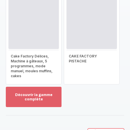
Cake Factory Délices,
CAKE FACTORY
Machine à gâteaux, 5
PISTACHE
programmes, mode
manuel, moules muffins,
cakes
Découvrir la gamme
complète
Voir
plus...
-
Découvrir
la