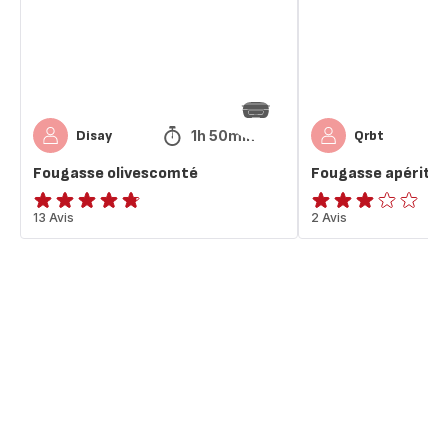
1h 50min
Disay
Qrbt
Fougasse olivescomté
Fougasse apéritiv
ratings.4.7
13 Avis
Avis
2 Avis
3
étoiles
(moyenne)