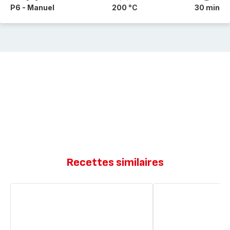
P6 - Manuel
200 °C
30 min
Recettes similaires
Fougasse
Fougasse
olivescomté
apéritive