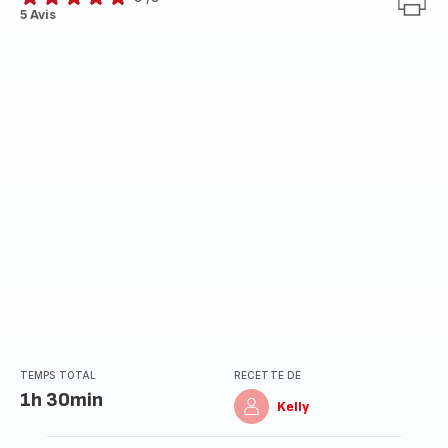
Avis
5 Avis
5
étoiles
(moyenne)
TEMPS TOTAL
RECETTE DE
1h 30min
Kelly