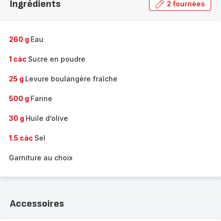
Ingrédients
2 fournées
gamme
complète
-
260 g
Eau
1 càc
Sucre en poudre
25 g
Levure boulangère fraîche
500 g
Farine
30 g
Huile d’olive
1.5 càc
Sel
Garniture au choix
Accessoires