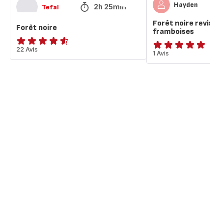
Hayden
2h 25min
Tefal
Forêt noire revisi
Forêt noire
framboises
ratings.4.5
22 Avis
Avis
1 Avis
5
étoiles
(moyenne)