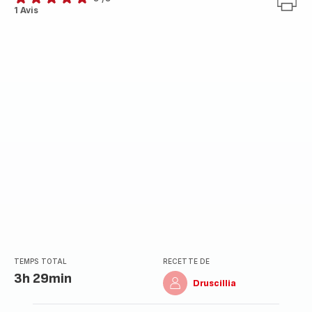
Avis
1 Avis
5
étoiles
(moyenne)
TEMPS TOTAL
RECETTE DE
3h 29min
Druscillia