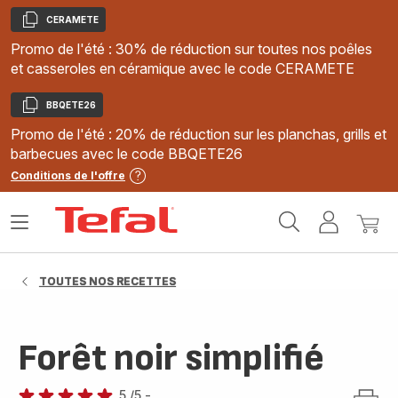
CERAMETE
Copier
Promo de l'été : 30% de réduction sur toutes nos poêles
et casseroles en céramique avec le code CERAMETE
BBQETE26
Copier
Promo de l'été : 20% de réduction sur les planchas, grills et
barbecues avec le code BBQETE26
Conditions de l'offre
Accueil
Ouvrir
Mon
Mon
Tefal
le
compte
panie
menu
TOUTES NOS RECETTES
Forêt noir simplifié
5
/5
-