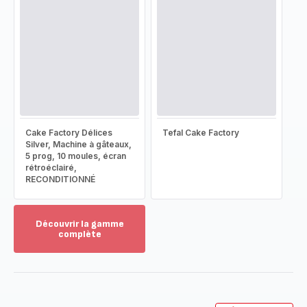
Cake Factory Délices
Tefal Cake Factory
Silver, Machine à gâteaux,
5 prog, 10 moules, écran
rétroéclairé,
RECONDITIONNÉ
Découvrir la gamme
complète
Voir
plus...
-
Découvrir
la