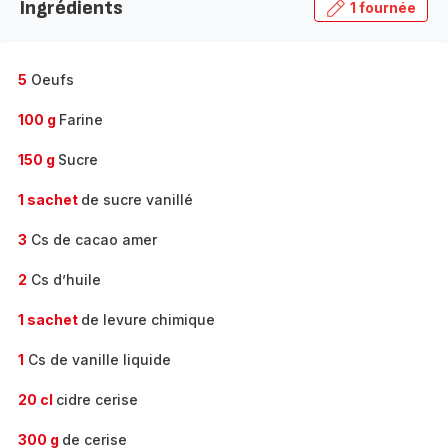
Ingrédients
1 fournée
gamme
complète
-
5
Oeufs
100 g
Farine
150 g
Sucre
1 sachet
de sucre vanillé
3
Cs de cacao amer
2
Cs d’huile
1 sachet
de levure chimique
1
Cs de vanille liquide
20 cl
cidre cerise
300 g
de cerise