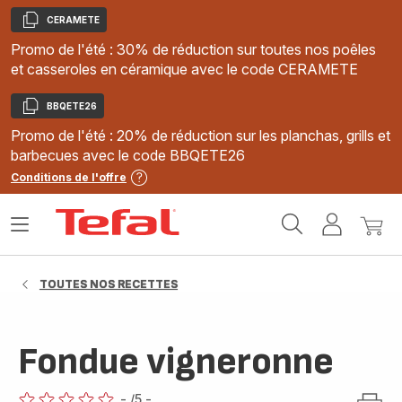
CERAMETE
Copier
Promo de l'été : 30% de réduction sur toutes nos poêles
et casseroles en céramique avec le code CERAMETE
BBQETE26
Copier
Promo de l'été : 20% de réduction sur les planchas, grills et
barbecues avec le code BBQETE26
Conditions de l'offre
Accueil
Ouvrir
Mon
Mon
Tefal
le
compte
panie
menu
TOUTES NOS RECETTES
Fondue vigneronne
-
/5
-