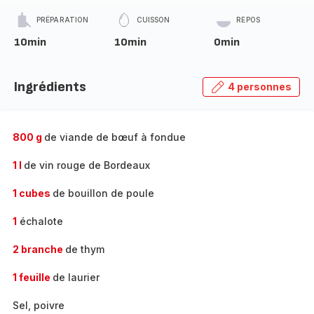
PRÉPARATION
CUISSON
REPOS
10min
10min
0min
Ingrédients
4 personnes
800 g
de viande de bœuf à fondue
1 l
de vin rouge de Bordeaux
1 cubes
de bouillon de poule
1
échalote
2 branche
de thym
1 feuille
de laurier
Sel, poivre