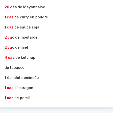
20 càs
de Mayonnaise
1 càs
de curry en poudre
1 càs
de sauce soja
2 càc
de moutarde
2 càc
de miel
4 càs
de ketchup
de tabasco
1
échalote émincée
1 càc
d’estragon
1 càc
de persil