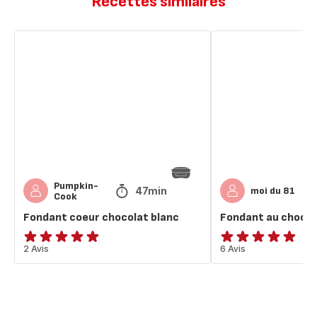
Recettes similaires
Fondant
Fondant
coeur
au
chocolat
chocolat
blanc
noir
Pumpkin-
47min
moi du 81
Cook
Fondant coeur chocolat blanc
Fondant au chocol
Avis
2 Avis
ratings.4.9
6 Avis
5
étoiles
(moyenne)