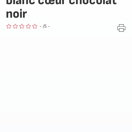
blanc cœur chocolat
noir
-
/5
-
ratings.0