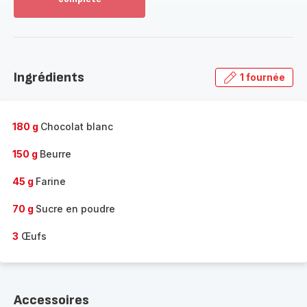
Voir
plus...
-
Découvrir
la
Ingrédients
1 fournée
gamme
complète
-
180 g
Chocolat blanc
150 g
Beurre
45 g
Farine
70 g
Sucre en poudre
3
Œufs
Accessoires