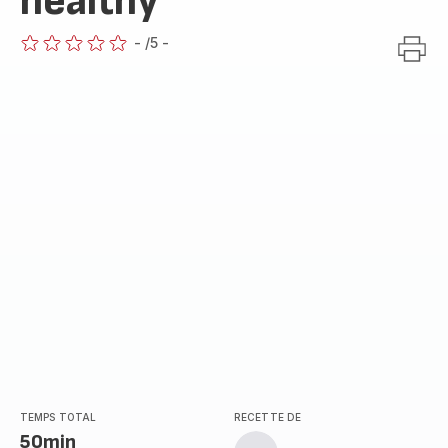
healthy
-
/5
-
ratings.0
TEMPS TOTAL
RECETTE DE
50min