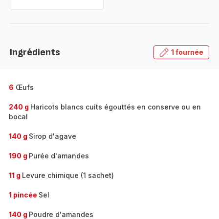
Ingrédients
1 fournée
6
Œufs
240 g
Haricots blancs cuits égouttés en conserve ou en
bocal
140 g
Sirop d'agave
190 g
Purée d'amandes
11 g
Levure chimique (1 sachet)
1 pincée
Sel
140 g
Poudre d'amandes