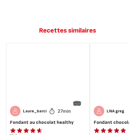
Recettes similaires
Fondant
Fondant
au
chocolat
chocolat
healthy
healthy
27min
Laure_barci
LNA greg
Fondant au chocolat healthy
Fondant chocolat 