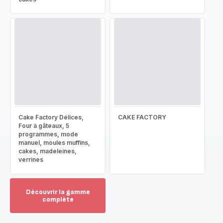
Cake Factory Délices,
CAKE FACTORY
Four à gâteaux, 5
programmes, mode
manuel, moules muffins,
cakes, madeleines,
verrines
Découvrir la gamme
complète
Voir
plus...