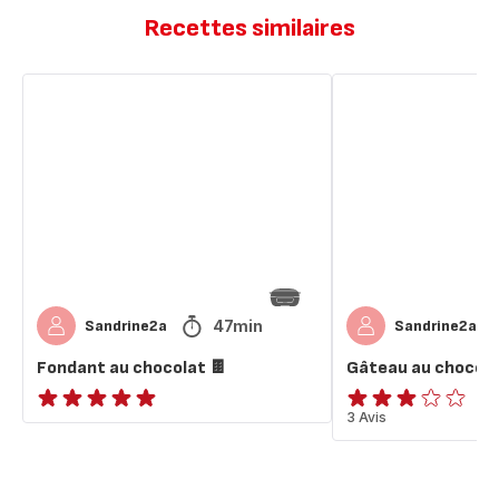
Recettes similaires
Fondant
Gâteau
au
au
chocolat
chocolat
🍫
🍫
47min
Sandrine2a
Sandrine2a
Fondant au chocolat 🍫
Gâteau au chocola
ratings.NaN
Avis
3 Avis
3
étoiles
(moyenne)