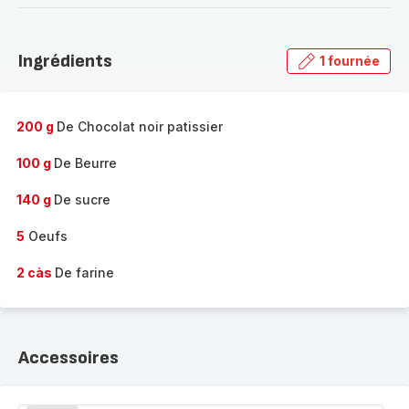
-
Découvrir
la
Ingrédients
1 fournée
gamme
complète
-
200 g
De Chocolat noir patissier
100 g
De Beurre
140 g
De sucre
5
Oeufs
2 càs
De farine
Accessoires