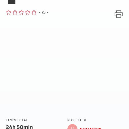
🍫
-
/5
-
ratings.0
TEMPS TOTAL
RECETTE DE
24h 50min