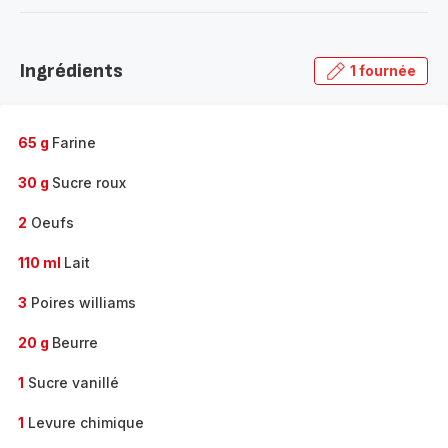
-
Découvrir
la
Ingrédients
1 fournée
gamme
complète
-
65 g
Farine
30 g
Sucre roux
2
Oeufs
110 ml
Lait
3
Poires williams
20 g
Beurre
1
Sucre vanillé
1
Levure chimique