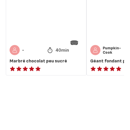
sucré
calorique
Pumpkin-
40min
-
Cook
Marbré chocolat peu sucré
Géant fondant peu
ratings.NaN
ratings.NaN