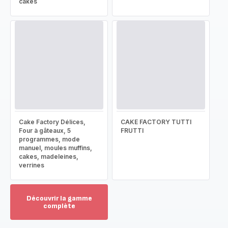
cakes
Cake Factory Délices,
CAKE FACTORY TUTTI
Four à gâteaux, 5
FRUTTI
programmes, mode
manuel, moules muffins,
cakes, madeleines,
verrines
Découvrir la gamme
complète
Voir
plus...