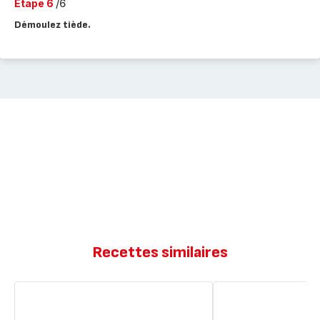
Etape 6
/6
Démoulez tiède.
Recettes similaires
Marbré
Géant
chocolat
fondant
peu
peu