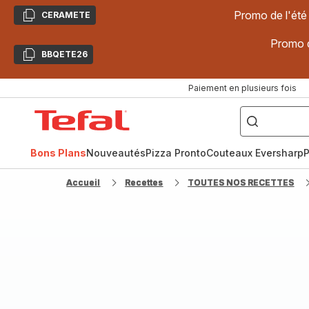
Promo de l'été
CERAMETE
Copier
Promo d
BBQETE26
Copier
Paiement en plusieurs fois
["Poêles
inox,
Accueil
Cake
Factory,
Tefal
Planchas,
Céramique..."]
Bons Plans
Nouveautés
Pizza Pronto
Couteaux Eversharp
P
Accueil
Recettes
TOUTES NOS RECETTES