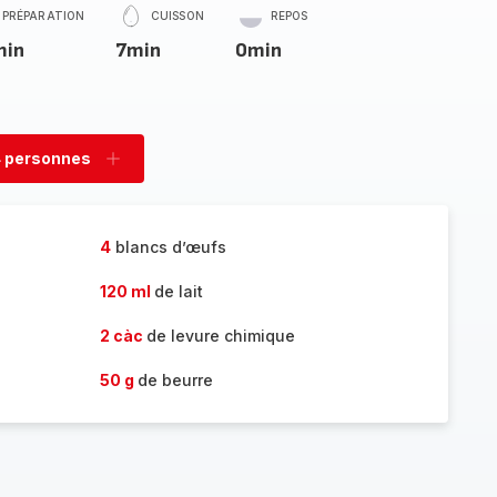
PRÉPARATION
CUISSON
REPOS
min
7min
0min
 personnes
rimer
Ajouter
sonnes
personnes
4
blancs d’œufs
120 ml
de lait
2 càc
de levure chimique
50 g
de beurre