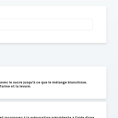
avec le sucre jusqu’à ce que le mélange blanchisse.
 farine et la levure.
et incorporez à la préparation précédente à l’aide d’une