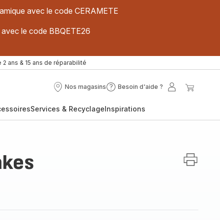
 céramique avec le code CERAMETE
ues avec le code BBQETE26
 2 ans & 15 ans de réparabilité
Nos magasins
Besoin d'aide ?
Nos
Besoin
Mon
Mon
magasins
d'aide
compte
panier
cessoires
Services & Recyclage
Inspirations
?
akes