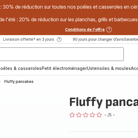
 : 30% de réduction sur toutes nos poêles et casseroles en
e l'été : 20% de réduction sur les planchas, grills et barbec
Conditions de l'offre
Livraison offerte* en 3 jours
90 jours pour changer d’avis
Garantie
oêles & casseroles
Petit électroménager
Ustensiles & moules
Ac
Fluffy pancakes
Fluffy panc
-
/5
-
ratings.0