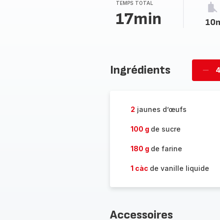
TEMPS TOTAL
17min
10
Ingrédients
4
Supp
per
2
jaunes d’œufs
100 g
de sucre
180 g
de farine
1 càc
de vanille liquide
Accessoires