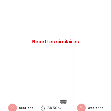
Recettes similaires
Flamby
Flan
Caramel
pâtissier
à
la
vanille
6h 50min
heatlano
Woolanne