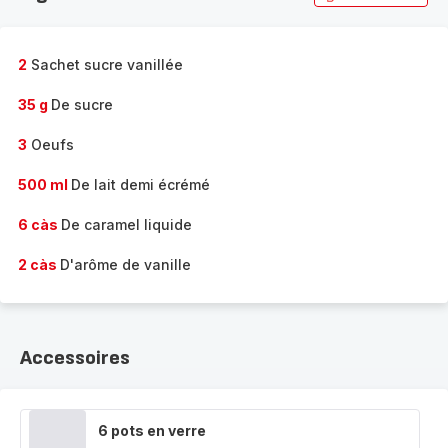
2
Sachet sucre vanillée
35 g
De sucre
3
Oeufs
500 ml
De lait demi écrémé
6 càs
De caramel liquide
2 càs
D'arôme de vanille
Accessoires
6 pots en verre