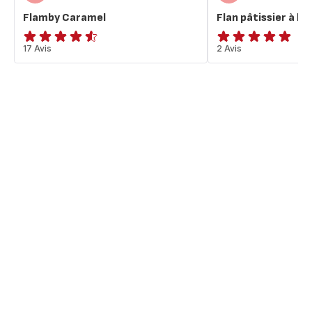
Flamby Caramel
Flan pâtissier à la 
ratings.4.5
17 Avis
Avis
2 Avis
5
étoiles
(moyenne)