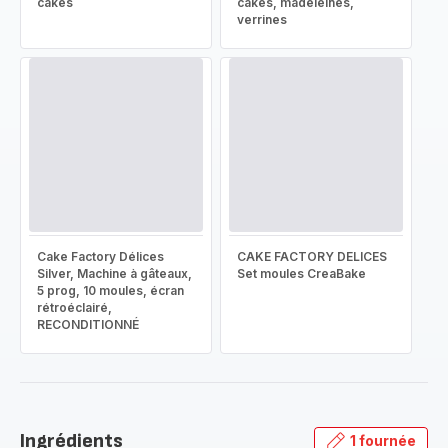
cakes
cakes, madeleines,
verrines
Cake Factory Délices
CAKE FACTORY DELICES
Silver, Machine à gâteaux,
Set moules CreaBake
5 prog, 10 moules, écran
rétroéclairé,
RECONDITIONNÉ
Ingrédients
1 fournée