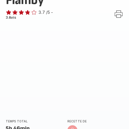
Flamby
3.7
/5
-
ratings.3.7
3 Avis
TEMPS TOTAL
RECETTE DE
5h 46min