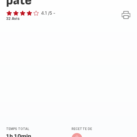
pâte
4.1
/5
-
ratings.4.1
32 Avis
TEMPS TOTAL
RECETTE DE
1h 10min