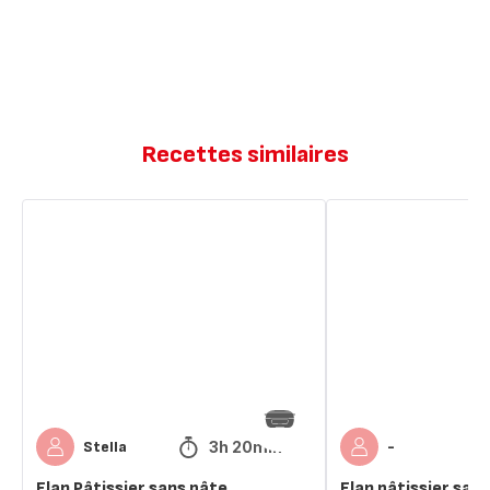
Recettes similaires
Flan
Flan
Pâtissier
pâtissier
sans
sans
pâte
pâte
3h 20min
Stella
-
Flan Pâtissier sans pâte
Flan pâtissier san