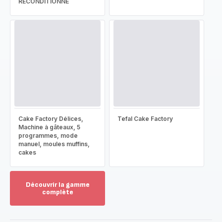
RECONDITIONNÉ
Cake Factory Délices,
Tefal Cake Factory
Machine à gâteaux, 5
programmes, mode
manuel, moules muffins,
cakes
Découvrir la gamme
complète
Voir
plus...
-