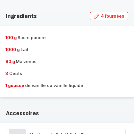
Découvrir
la
Ingrédients
4 fournées
gamme
complète
-
100 g
Sucre poudre
1000 g
Lait
90 g
Maïzenas
3
Oeufs
1 gousse
de vanille ou vanille liquide
Accessoires