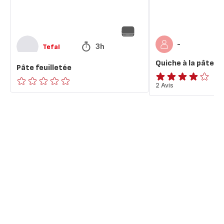
-
3h
Tefal
Quiche à la pâte fe
Pâte feuilletée
Avis
2 Avis
ratings.0
4
étoiles
(moyenne)