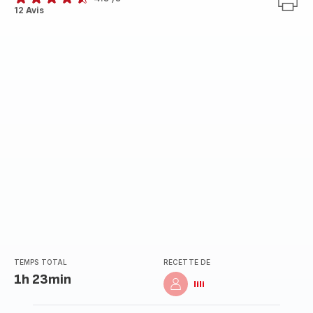
ratings.4.5
12 Avis
TEMPS TOTAL
RECETTE DE
1h 23min
lili