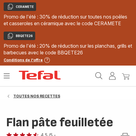
CERAMETE
Copier
Promo de l'été : 30% de réduction sur toutes nos poêles
et casseroles en céramique avec le code CERAMETE
BBQETE26
Copier
Promo de l'été : 20% de réduction sur les planchas, grills et
barbecues avec le code BBQETE26
Conditions de l'offre
Accueil
Ouvrir
Mon
Mon
Tefal
le
compte
panie
menu
TOUTES NOS RECETTES
Flan pâte feuilletée
4.5
/5
-