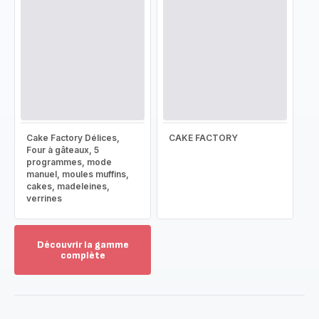
Cake Factory Délices,
CAKE FACTORY
Four à gâteaux, 5
programmes, mode
manuel, moules muffins,
cakes, madeleines,
verrines
Découvrir la gamme
complète
Voir
plus...
-
Découvrir