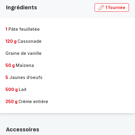
la
Ingrédients
1 fournée
gamme
complète
-
1
Pâte feuilletée
120 g
Cassonade
Graine de vanille
50 g
Maïzena
5
Jaunes d’oeufs
500 g
Lait
250 g
Crème entière
Accessoires