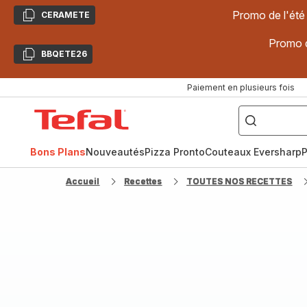
Promo de l'été
CERAMETE
Copier
Promo d
BBQETE26
Copier
Paiement en plusieurs fois
["Poêles
inox,
Accueil
Cake
Factory,
Tefal
Planchas,
Céramique..."]
Bons Plans
Nouveautés
Pizza Pronto
Couteaux Eversharp
P
Accueil
Recettes
TOUTES NOS RECETTES