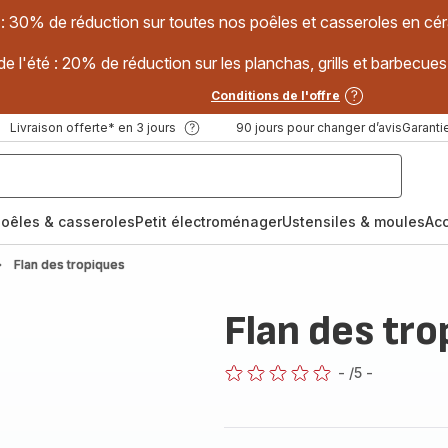
 : 30% de réduction sur toutes nos poêles et casseroles en
e l'été : 20% de réduction sur les planchas, grills et barbec
Conditions de l'offre
Livraison offerte* en 3 jours
90 jours pour changer d’avis
Garantie
oêles & casseroles
Petit électroménager
Ustensiles & moules
Ac
Flan des tropiques
Flan des tro
-
/5
-
ratings.0