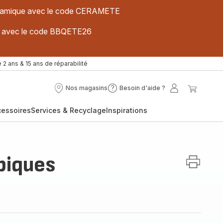
 céramique avec le code CERAMETE
ues avec le code BBQETE26
 2 ans & 15 ans de réparabilité
Nos magasins
Besoin d'aide ?
Nos
Besoin
Mon
Mon
magasins
d'aide
compte
panier
cessoires
Services & Recyclage
Inspirations
?
piques