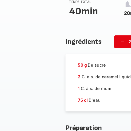
TEMPS TOTAL
40min
20
Ingrédients
2
Supp
per
50 g
De sucre
2
C. à s. de caramel liqui
1
C. à s. de rhum
75 cl
D'eau
Préparation