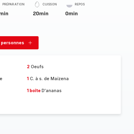
PRÉPARATION
CUISSON
REPOS
min
20min
0min
 personnes
rimer
Ajouter
sonnes
personnes
2
Oeufs
de
1
C. à s. de Maïzena
1 boîte
D'ananas