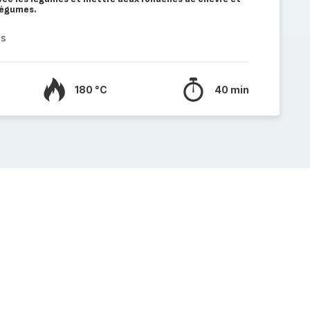
légumes.
es
180 °C
40 min