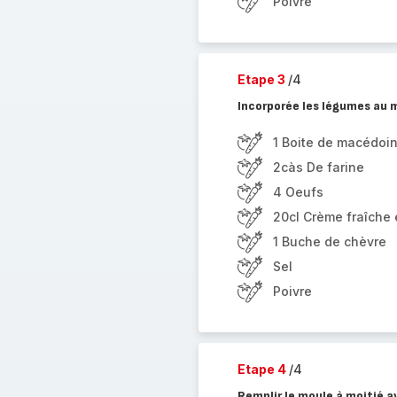
Poivre
Etape 3
/4
Incorporée les légumes au 
1 Boite de macédoi
2càs De farine
4 Oeufs
20cl Crème fraîche
1 Buche de chèvre
Sel
Poivre
Etape 4
/4
Remplir le moule à moitié a