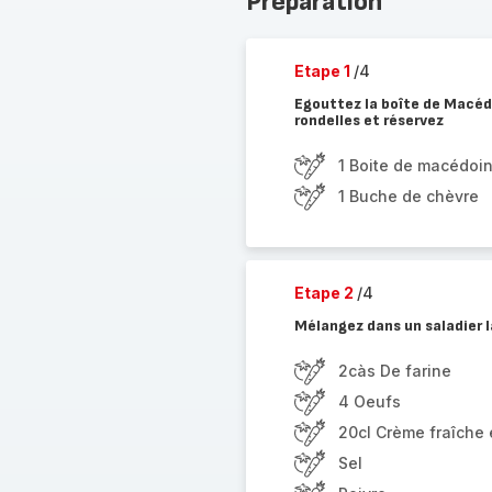
Préparation
Etape 1
/4
Egouttez la boîte de Macéd
rondelles et réservez
1 Boite de macédoi
1 Buche de chèvre
Etape 2
/4
Mélangez dans un saladier la
2càs De farine
4 Oeufs
20cl Crème fraîche
Sel