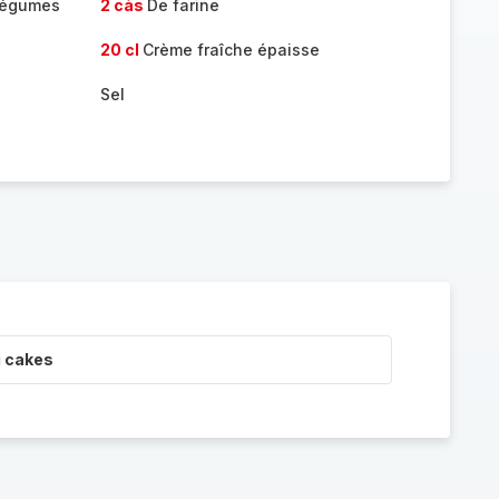
légumes
2 càs
De farine
20 cl
Crème fraîche épaisse
Sel
i cakes