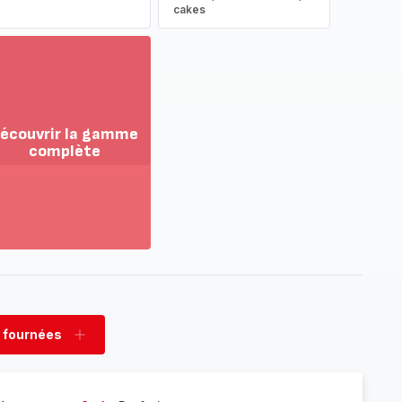
cakes
écouvrir la gamme
complète
ir
us...
couvrir
amme
mplète
 fournées
rimer
Ajouter
nées
fournées