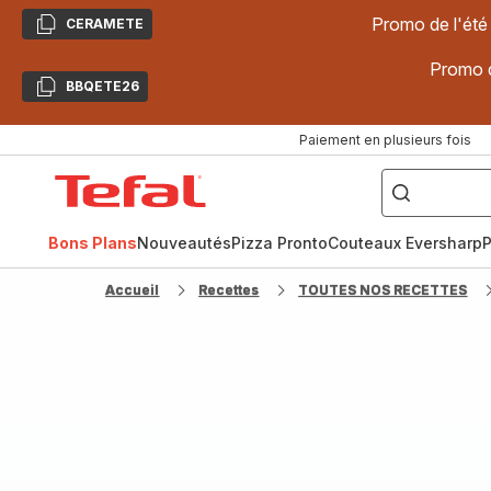
Promo de l'été
CERAMETE
Copier
Promo d
BBQETE26
Copier
Paiement en plusieurs fois
["Poêles
inox,
Accueil
Cake
Factory,
Tefal
Planchas,
Céramique..."]
Bons Plans
Nouveautés
Pizza Pronto
Couteaux Eversharp
P
Accueil
Recettes
TOUTES NOS RECETTES