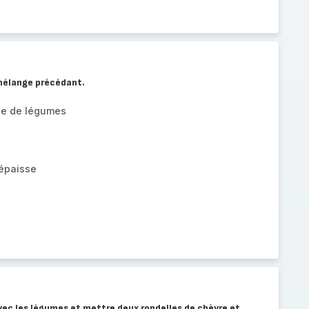
mélange précédant.
ne de légumes
 épaisse
vec les légumes et mettre deux rondelles de chèvre et