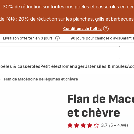
 : 30% de réduction sur toutes nos poêles et casseroles en
e l'été : 20% de réduction sur les planchas, grills et barbec
Conditions de l'offre
Livraison offerte* en 3 jours
90 jours pour changer d’avis
Garantie
oêles & casseroles
Petit électroménager
Ustensiles & moules
Ac
Flan de Macédoine de légumes et chèvre
Flan de Mac
et chèvre
3.7
/5
-
4 Avis
ratings.3.7