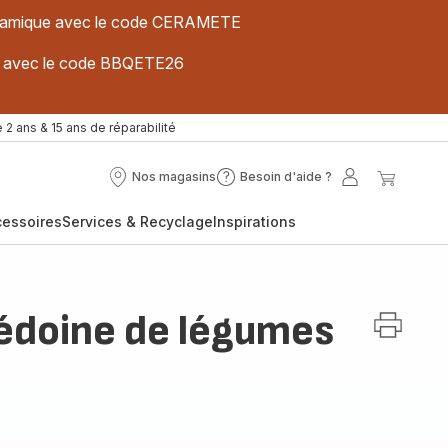
 céramique avec le code CERAMETE
ues avec le code BBQETE26
 2 ans & 15 ans de réparabilité
Nos magasins
Besoin d'aide ?
Nos
Besoin
Mon
Mon
magasins
d'aide
compte
panier
cessoires
Services & Recyclage
Inspirations
?
édoine de légumes