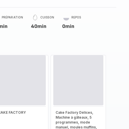
PRÉPARATION
CUISSON
REPOS
min
40min
0min
CAKE FACTORY
Cake Factory Délices,
Machine à gâteaux, 5
programmes, mode
manuel, moules muffins,