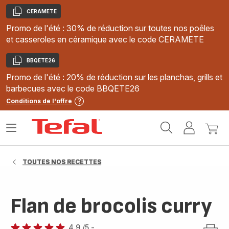
CERAMETE
Copier
Promo de l'été : 30% de réduction sur toutes nos poêles
et casseroles en céramique avec le code CERAMETE
BBQETE26
Copier
Promo de l'été : 20% de réduction sur les planchas, grills et
barbecues avec le code BBQETE26
Conditions de l'offre
Accueil
Ouvrir
Mon
Mon
Tefal
le
compte
panie
menu
TOUTES NOS RECETTES
Flan de brocolis curry
4.9
/5
-