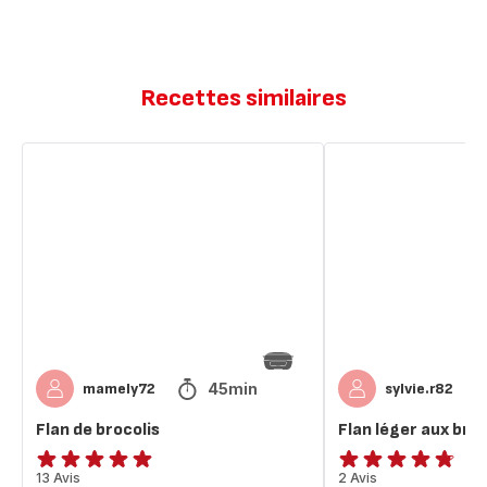
Recettes similaires
Flan
Flan
de
léger
brocolis
aux
brocolis
et
chèvre
45min
mamely72
sylvie.r82
Flan de brocolis
Flan léger aux bro
ratings.4.9
13 Avis
ratings.4.7
2 Avis