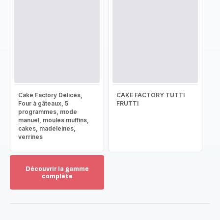
Cake Factory Délices,
CAKE FACTORY TUTTI
Four à gâteaux, 5
FRUTTI
programmes, mode
manuel, moules muffins,
cakes, madeleines,
verrines
Découvrir la gamme
complète
Voir
plus...
-
Découvrir