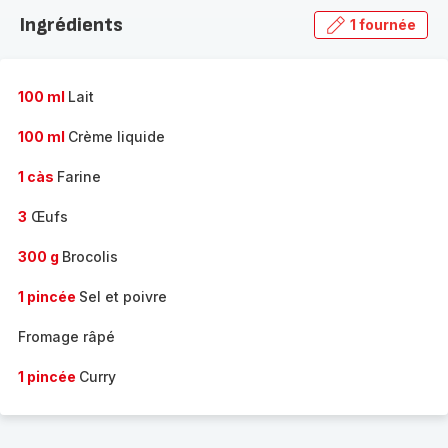
la
Ingrédients
1 fournée
gamme
complète
-
100 ml
Lait
100 ml
Crème liquide
1 càs
Farine
3
Œufs
300 g
Brocolis
1 pincée
Sel et poivre
Fromage râpé
1 pincée
Curry