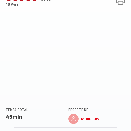
ratings.4.9
18 Avis
TEMPS TOTAL
RECETTE DE
45min
Milou-06