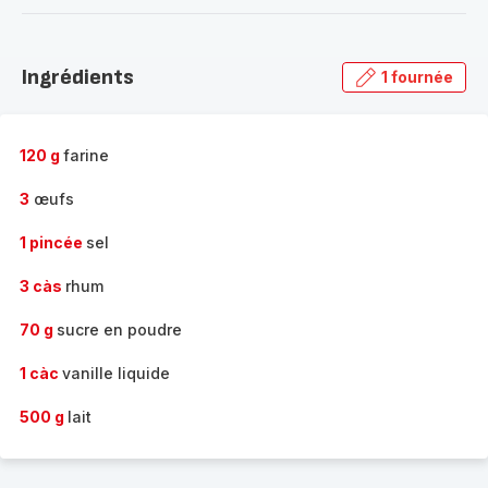
-
Découvrir
la
Ingrédients
1 fournée
gamme
complète
-
120 g
farine
3
œufs
1 pincée
sel
3 càs
rhum
70 g
sucre en poudre
1 càc
vanille liquide
500 g
lait