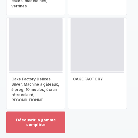
cakes, madeleines,
verrines
Cake Factory Délices
CAKE FACTORY
Silver, Machine à gâteaux,
5 prog, 10 moules, écran
rétroéclairé,
RECONDITIONNÉ
Découvrir la gamme
complète
Voir
plus...