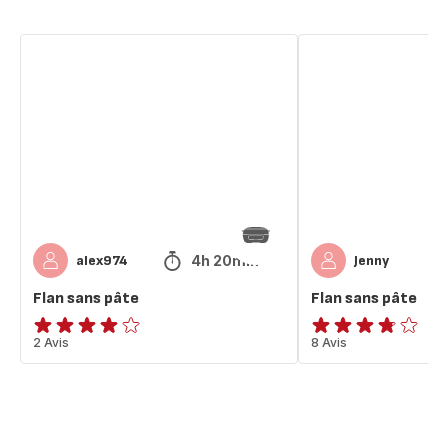
Flan
Flan
sans
sans
pâte
pâte
4h 20min
alex974
Jenny
Flan sans pâte
Flan sans pâte
Avis
2 Avis
ratings.3.7
8 Avis
4
étoiles
(moyenne)