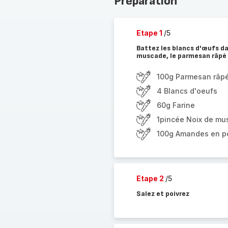
Préparation
Etape 1
/5
Battez les blancs d'œufs dan
muscade, le parmesan râpé 
100g Parmesan râp
4 Blancs d'oeufs
60g Farine
1pincée Noix de m
100g Amandes en p
Etape 2
/5
Salez et poivrez