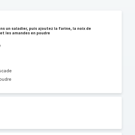
s un saladier, puis ajoutez la farine, la noix de
et les amandes en poudre
é
uscade
oudre