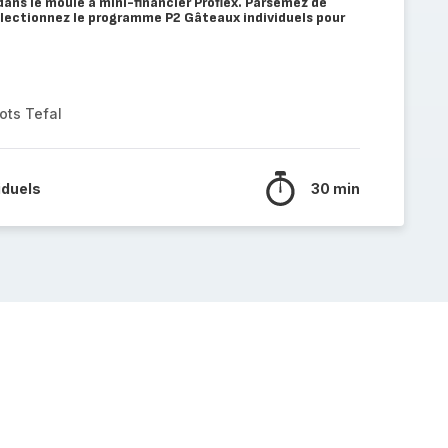
dans le moule à mini-financier Proflex. Parsemez de
lectionnez le programme P2 Gâteaux individuels pour
ots Tefal
iduels
30 min