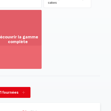
cakes
écouvrir la gamme
complète
ir
us...
couvrir
amme
mplète
1 fournées
rimer
Ajouter
nées
fournées