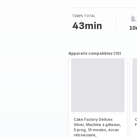
4
étoiles
(moyenne)
TEMPS TOTAL
43min
10
Appareils compatibles (10)
Cake Factory Délices
Silver, Machine à gâteaux,
5 prog, 10 moules, écran
rétroéclairé,