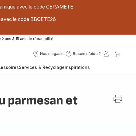
 céramique avec le code CERAMETE
ues avec le code BBQETE26
 2 ans & 15 ans de réparabilité
Nos magasins
Besoin d'aide ?
Nos
Besoin
Mon
Mon
magasins
d'aide
compte
panier
cessoires
Services & Recyclage
Inspirations
?
au parmesan et