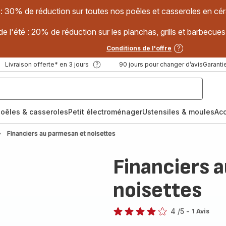
 : 30% de réduction sur toutes nos poêles et casseroles en
e l'été : 20% de réduction sur les planchas, grills et barbec
Conditions de l'offre
Livraison offerte* en 3 jours
90 jours pour changer d’avis
Garantie
oêles & casseroles
Petit électroménager
Ustensiles & moules
Ac
Financiers au parmesan et noisettes
Financiers 
noisettes
4
/5
-
1 Avis
Avis