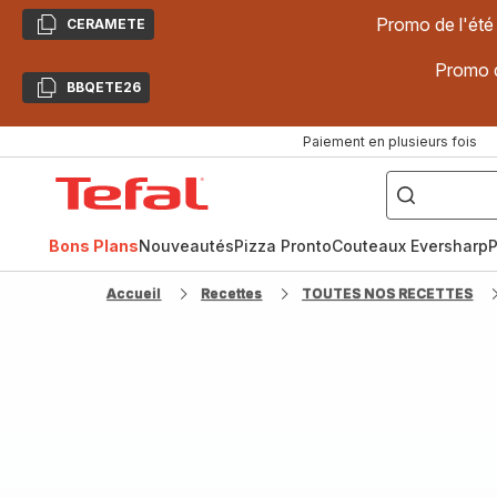
Promo de l'été
CERAMETE
Copier
Promo d
BBQETE26
Copier
Paiement en plusieurs fois
["Poêles
inox,
Accueil
Cake
Factory,
Tefal
Planchas,
Céramique..."]
Bons Plans
Nouveautés
Pizza Pronto
Couteaux Eversharp
P
Accueil
Recettes
TOUTES NOS RECETTES