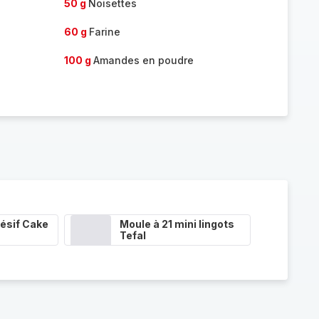
50 g
Noisettes
60 g
Farine
100 g
Amandes en poudre
ésif Cake
Moule à 21 mini lingots
Tefal