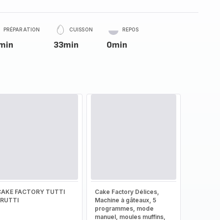
PRÉPARATION
CUISSON
REPOS
min
33min
0min
CAKE FACTORY TUTTI
Cake Factory Délices,
FRUTTI
Machine à gâteaux, 5
programmes, mode
manuel, moules muffins,