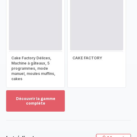
Cake Factory Délices,
CAKE FACTORY
Machine à gâteaux, 5
programmes, mode
manuel, moules muffins,
cakes
Découvrir la gamme
complète
Voir
plus...
-
Découvrir
la