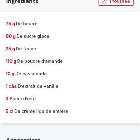
Ingrédients
1 fournée
gamme
complète
-
75 g
De beurre
80 g
De sucre glace
25 g
De farine
110 g
De poudre d’amande
10 g
De cassonade
1 càs
D’extrait de vanille
3
Blanc d’œuf
5 cl
De crème liquide entière