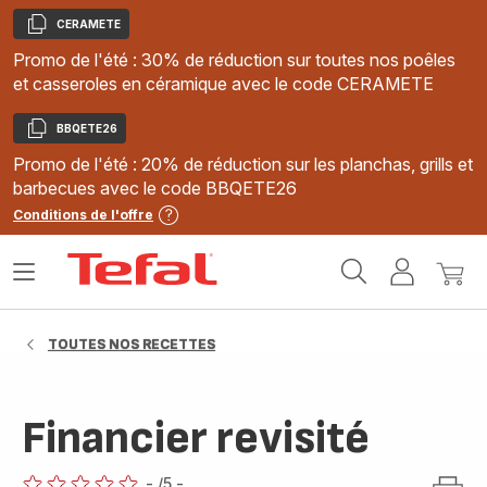
CERAMETE
Copier
Promo de l'été : 30% de réduction sur toutes nos poêles
et casseroles en céramique avec le code CERAMETE
BBQETE26
Copier
Promo de l'été : 20% de réduction sur les planchas, grills et
barbecues avec le code BBQETE26
Conditions de l'offre
Accueil
Ouvrir
Mon
Mon
Tefal
le
compte
panie
menu
TOUTES NOS RECETTES
Financier revisité
-
/5
-