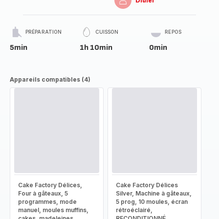
Didier
PRÉPARATION
CUISSON
REPOS
5min
1h 10min
0min
Appareils compatibles (4)
Cake Factory Délices,
Cake Factory Délices
Four à gâteaux, 5
Silver, Machine à gâteaux,
programmes, mode
5 prog, 10 moules, écran
manuel, moules muffins,
rétroéclairé,
cakes, madeleines,
RECONDITIONNÉ