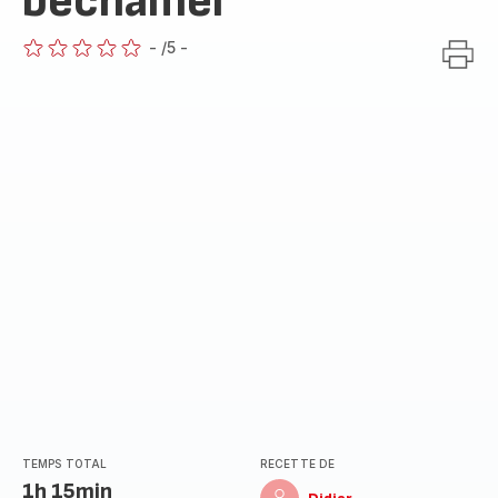
béchamel
-
/5
-
ratings.0
TEMPS TOTAL
RECETTE DE
1h 15min