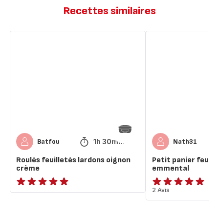
Recettes similaires
Roulés
Petit
feuilletés
panier
lardons
feuilletés
oignon
jambon
crème
emmental
1h 30min
Batfou
Nath31
Roulés feuilletés lardons oignon
Petit panier feuil
crème
emmental
ratings.NaN
Avis
2 Avis
5
étoiles