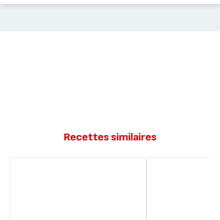
Recettes similaires
Petit
Cake
panier
jambon
feuilletés
emmental
jambon
emmental