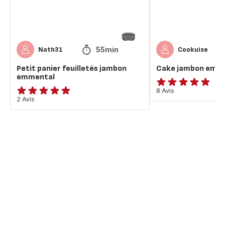
55min
Nath31
Cookuise
Petit panier feuilletés jambon
Cake jambon emm
emmental
ratings.4.9
8 Avis
Avis
2 Avis
5
étoiles
(moyenne)