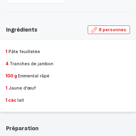
Ingrédients
8 personnes
1
Pâte feuilletée
4
Tranches de jambon
100 g
Emmental râpé
1
Jaune d’œuf
1 càc
lait
Préparation