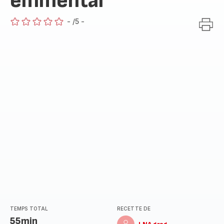
emmental
-
/5
-
ratings.0
TEMPS TOTAL
RECETTE DE
55min