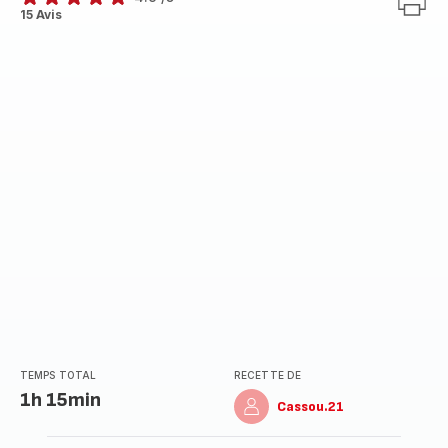
ratings.4.9
15 Avis
TEMPS TOTAL
RECETTE DE
1h 15min
Cassou.21