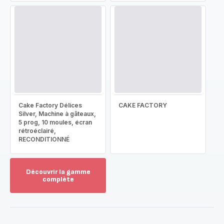
Cake Factory Délices
CAKE FACTORY
Silver, Machine à gâteaux,
5 prog, 10 moules, écran
rétroéclairé,
RECONDITIONNÉ
Découvrir la gamme
complète
Voir
plus...
-
Découvrir