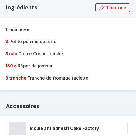
la
Ingrédients
1 fournée
gamme
complète
-
1
Feuilletée
3
Petite pomme de terre
3 càc
Creme Crème fraîche
150 g
Râper de jambon
3 tranche
Tranche de fromage raclette
Accessoires
Moule antiadhésif Cake Factory