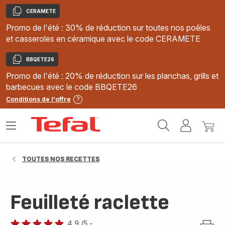
CERAMETE
Copier
Promo de l'été : 30% de réduction sur toutes nos poêles
et casseroles en céramique avec le code CERAMETE
BBQETE26
Copier
Promo de l'été : 20% de réduction sur les planchas, grills et
barbecues avec le code BBQETE26
Conditions de l'offre
Accueil
Ouvrir
Mon
Mon
Tefal
le
compte
panie
menu
TOUTES NOS RECETTES
Feuilleté raclette
4.9
/5
-