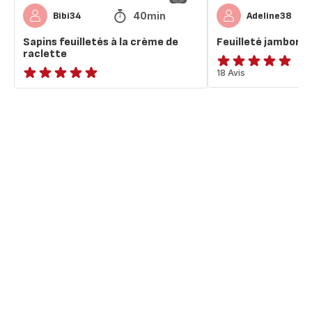
40min
Bibi34
Adeline38
Sapins feuilletés à la crème de
Feuilleté jambon 
raclette
ratings.4.8
18 Avis
ratings.NaN