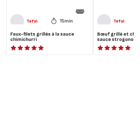
15min
Tefal
Tefal
Faux-filets grillés à la sauce
Bœuf grillé et ch
chimichurri
sauce strogonoff
ratings.NaN
ratings.NaN