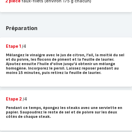
2 pièce
faux-filets (environ 175 g chacun)
Préparation
Etape 1
/4
Mélangez le vinaigre avec le jus de citron, l’ail, la moitié du sel
et du poivre, les flocons de piment et la feuille de laurier.
Ajoutez ensuite l’huile d'olive jusqu'à obtenir un mélange
homogène. Incorporez le persil. Laissez reposer pendant au
moins 15 minutes, puis retirez la feuille de laurier.
Etape 2
/4
Pendant ce temps, épongez les steaks avec une serviette en
papier. Saupoudrez le reste de sel et de poivre sur les deux
côtés de chaque steak.