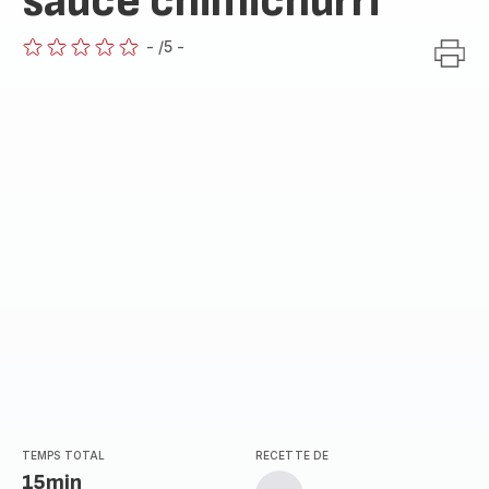
sauce chimichurri
-
/5
-
ratings.0
TEMPS TOTAL
RECETTE DE
15min