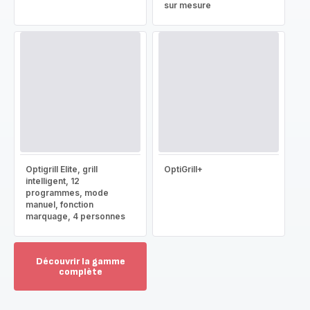
sur mesure
Optigrill Elite, grill
OptiGrill+
intelligent, 12
programmes, mode
manuel, fonction
marquage, 4 personnes
Découvrir la gamme
complète
Voir
plus...