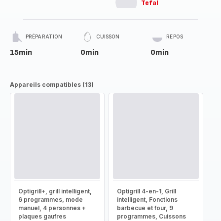
Tefal
PRÉPARATION
CUISSON
REPOS
15min
0min
0min
Appareils compatibles (13)
Optigrill+, grill intelligent,
Optigrill 4-en-1, Grill
6 programmes, mode
intelligent, Fonctions
manuel, 4 personnes +
barbecue et four, 9
plaques gaufres
programmes, Cuissons