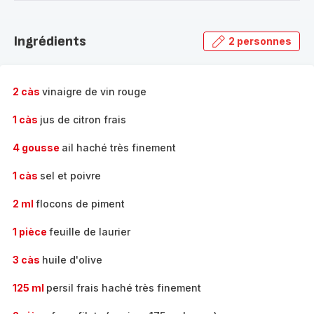
-
Découvrir
la
Ingrédients
2 personnes
gamme
complète
-
2 càs
vinaigre de vin rouge
1 càs
jus de citron frais
4 gousse
ail haché très finement
1 càs
sel et poivre
2 ml
flocons de piment
1 pièce
feuille de laurier
3 càs
huile d'olive
125 ml
persil frais haché très finement