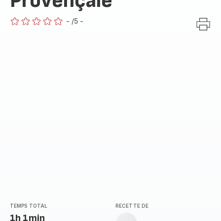
Provençale
-
/5
-
ratings.0
TEMPS TOTAL
RECETTE DE
1h 1min